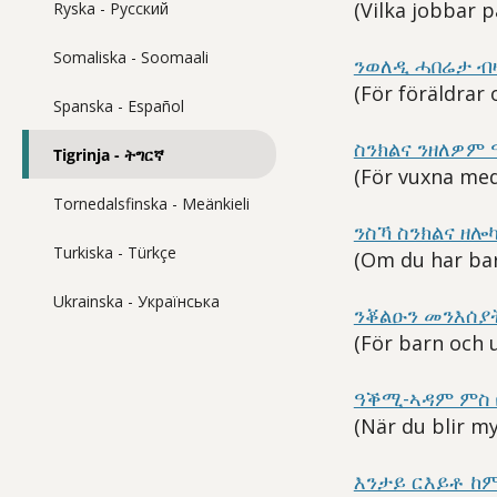
(Vilka jobbar p
Ryska - Pусский
Somaliska - Soomaali
ንወለዲ ሓበሬታ ብዛ
(För föräldrar 
Spanska - Español
ስንክልና ንዘለዎም 
Tigrinja - ትግርኛ
(För vuxna med
Tornedalsfinska - Meänkieli
ንስኻ ስንክልና ዘሎ
Turkiska - Türkçe
(Om du har bar
Ukrainska - Українська
ንቖልዑን መንእሰያት
(För barn och 
ዓቕሚ-ኣዳም ምስ 
(När du blir m
እንታይ ርእይቶ ከም