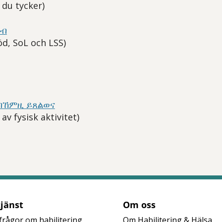
d du tycker)
ሰብ
öd, SoL och LSS)
ብኸምዚ ይጸልወና
av fysisk aktivitet)
tt öppna delningsalternativ.
tjänst
Om oss
frågor om habilitering
Om Habilitering & Hälsa