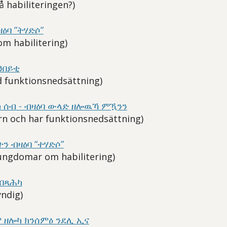
å habiliteringen?)
ዕባ ”ትሃድሶ”
om habilitering)
ዓበይቲ
 funktionsnedsättning)
ካ ሰብ - ብዛዕባ ውላድ ዘሎዉኻ ምዃንን
n och har funktionsnedsättning)
ን ብዛዕባ “ተሃድሶ”
ungdomar om habilitering)
በጻሕካ
yndig)
 ዘሎካ ክንሰምዕ ንደሊ ኢና