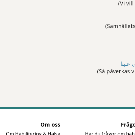
 علينا
tt öppna delningsalternativ.
Om oss
Fråge
Om Habilitering & Hälsa
Har du frågor om habi