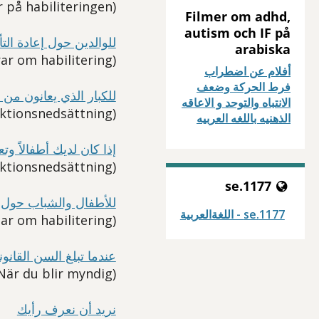
(Vilka jobbar på habiliteringen?)
Filmer om adhd,
autism och IF på
للوالدين حول إعادة الت
arabiska
(För föräldrar om habilitering)
أفلام عن اضطراب
فرط الحركة وضعف
للكبار الذي يعانون من 
الانتباه والتوحد و الاعاقه
(För vuxna med funktionsnedsättning)
الذهنيه باللغه العربيه
إذا كان لديك أطفالاً وت
(Om du har barn och har funktionsnedsättning)
1177.se
للأطفال والشباب حول إ
1177.se - اللغةالعربية
(För barn och ungdomar om habilitering)
عندما تبلغ السن القانو
(När du blir myndig)
نريد أن نعرف رأيك