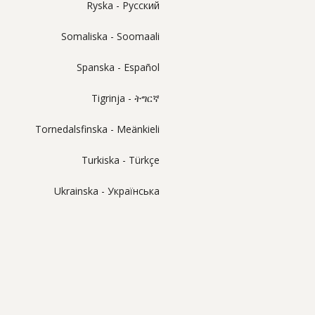
Ryska - Pусский
Somaliska - Soomaali
Spanska - Español
Tigrinja - ትግርኛ
Tornedalsfinska - Meänkieli
Turkiska - Türkçe
Ukrainska - Українська