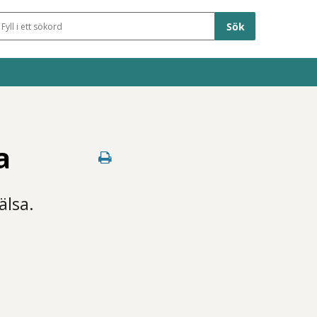
Sökfält
a
älsa.