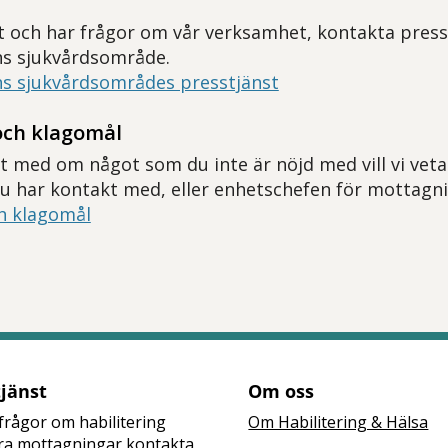
st och har frågor om vår verksamhet, kontakta press
ns sjukvårdsområde.
ns sjukvårdsområdes presstjänst
och klagomål
t med om något som du inte är nöjd med vill vi veta
u har kontakt med, eller enhetschefen för mottagn
h klagomål
tt öppna delningsalternativ.
tjänst
Om oss
frågor om habilitering
Om Habilitering & Hälsa
åra mottagningar kontakta