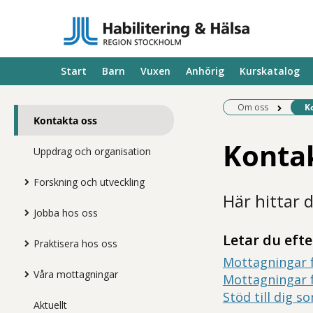
Start
Barn
Vuxen
Anhörig
Kurskatalog
Be
Om oss
K
Kontakta oss
Kontak
Uppdrag och organisation
Forskning och utveckling
Här hittar d
Jobba hos oss
Letar du eft
Praktisera hos oss
Mottagningar f
Våra mottagningar
Mottagningar f
Stöd till dig s
Aktuellt