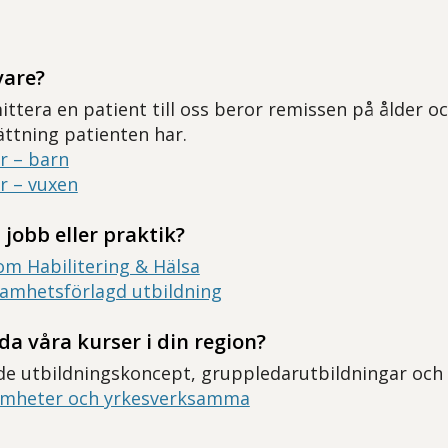
vare?
ttera en patient till oss beror remissen på ålder oc
ttning patienten har.
r – barn
r – vuxen
 jobb eller praktik?
om Habilitering & Hälsa
samhetsförlagd utbildning
da våra kurser i din region?
de utbildningskoncept, gruppledarutbildningar och
amheter och yrkesverksamma