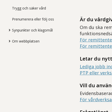
Trygg och säker vård
Är du vårdgi
Prenumerera eller följ oss
Om du ska remi
Synpunkter och klagomål
funktionsnedsä
För remittente
Om webbplatsen
För remittente
Letar du nytt
Lediga jobb in
PTP eller verk
Vill du använ
Evidensbasera
För vårdverks