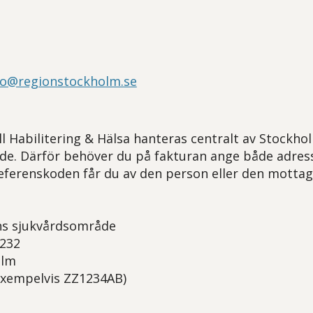
lso@regionstockholm.se
ill Habilitering & Hälsa hanteras centralt av Stockho
de. Därför behöver du på fakturan ange både adres
eferenskoden får du av den person eller den mottag
ns sjukvårdsområde
4232
olm
exempelvis ZZ1234AB)