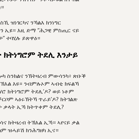
ካ።
ስኺ ዝነገርካና ንኻልእ ክንነግር
ን ኢዩ። እዚ ድማ ”ሕጋዊ ምስጢር ናይ
” ተባሂሉ ይጽዋዕ።
 ክትነግሮም ትደሊ እንታይ
ዘሎካ ስንክልና ንኽትዛረብ ምውሳንካ፥ ጽቡቕ
ኽእል እዩ። ንብምሉኦም ኣብቲ ክፍልኻ
ሮ ክትነግሮም ትደሊ’ዶ? ወይ ነቶም
ርቦም ኣዕሩኽትኻ ጥራይ’ዶ? ክትገልጽ
ታ ቃላት ኢኻ ክትጥቀም ትደሊ?
ምሳና ክትዛረብ ትኽእል ኢኻ። ኣየናይ ቃል
ም ዝሓይሽ ክንሕግዘካ ኢና።