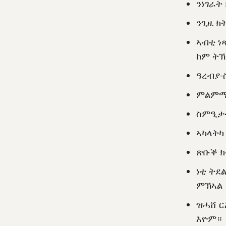
ንነገራት
ንጊዜ ክ
ኣብቲ ነ
ከም ትኽ
ዓረብያ-
ምልምማ
ስምዒታት
ኣካላትካ
ጽቡቕ ክ
ነቲ ትደ
ምኽኣል
ዝሓሸ ር
እዮም።