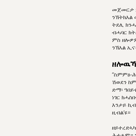
መጀመርታ ም
ንኽትክእል 
ትደሊ ክንሓ
ብሓባር ክት
ምስ ዘሎዎም
ንኽእል ኢና
ዘሎዉኻ
”ስምምዕ-ሕጻ
ሽወደን ከም
ድማ፡ ዓበይ
ነገር ክሓስ
እንታይ ኪብ
ዚብል’ዩ።
ዘይተረድኣካ
ሕተቶም። ጌ