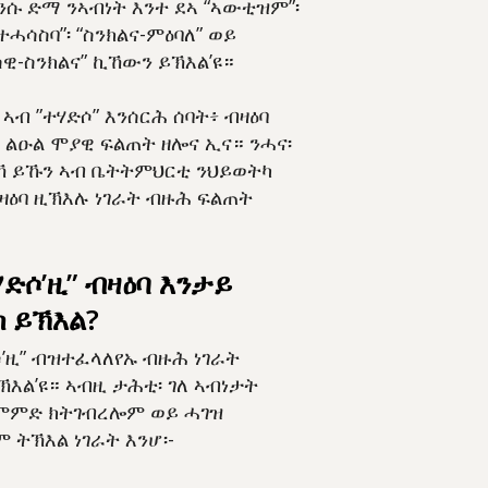
 ንሱ ድማ ንኣብነት እንተ ደኣ “ኣውቲዝም”፡
ተሓሳስባ”፡ “ስንክልና-ምዕባለ” ወይ
ዊ-ስንክልና” ኪኸውን ይኽእል’ዩ።
ኣብ ”ተሃድሶ” እንሰርሕ ሰባት፥ ብዛዕባ
 ልዑል ሞያዊ ፍልጠት ዘሎና ኢና። ንሓና፡
ዛኻ ይኹን ኣብ ቤትትምህርቲ ንህይወትካ
ዛዕባ ዚኽእሉ ነገራት ብዙሕ ፍልጠት
ሃድሶ’ዚ” ብዛዕባ እንታይ
 ይኽእል?
ሶ’ዚ” ብዝተፈላለየኡ ብዙሕ ነገራት
ኽእል’ዩ። ኣብዚ ታሕቲ፡ ገለ ኣብነታት
ምምድ ክትገብረሎም ወይ ሓገዝ
 ትኽእል ነገራት እንሆ፡-