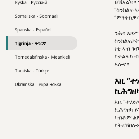
ይኽእል’ዩ።
Ryska - Pусский
“ስንክልና-ኣ
Somaliska - Soomaali
“ምንቅስቓሳ
Spanska - Español
ንሕና እዞም 
ስንክልናታት
Tigrinja - ትግርኛ
ነቲ ኣብ ገ
ከቃልሉካ ብ
Tornedalsfinska - Meänkieli
ኣሎና።
Turkiska - Türkçe
እዚ ”ተ
Ukrainska - Українська
ኪሕግዘካ
እዚ ”ተሃድ
ኪሕግዘካ ይ
ካብቶም ል
ክትረኽበሎም