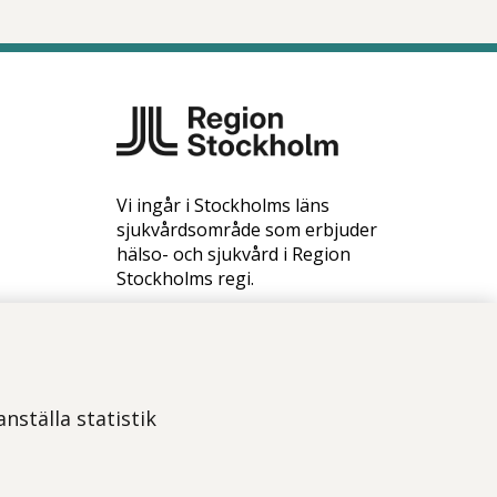
Vi ingår i Stockholms läns
sjukvårdsområde som erbjuder
hälso- och sjukvård i Region
Stockholms regi.
Samtliga bilder på webbplatsen är
tagna av fotograf Yanan Li om
inget annat namn anges.
Om webbplatsen
nställa statistik
Tillgänglighetsredogörelse