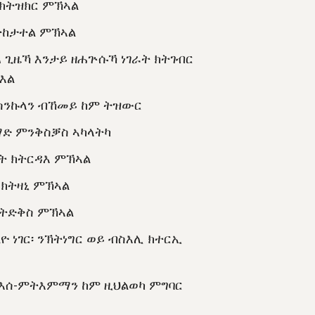
 ክትዝክር ምኽኣል
ትከታተል ምኽኣል
ጻ ጊዜኻ እንታይ ዘሐጕሱኻ ነገራት ክትገብር
እል
ስንኩላን ብኸመይ ከም ትዝውር
ድ ምንቅስቓስ ኣካላትካ
 ክትርዳእ ምኽኣል
 ክትዛኒ ምኽኣል
ትድቅስ ምኽኣል
ልዮ ነገር፡ ንኽትነግር ወይ ብስእሊ ክተርኢ
እሰ-ምትእምማን ከም ዚህልወካ ምግባር