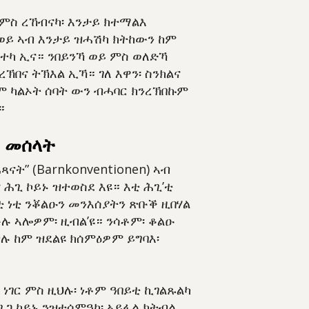
ስ ረኸብናካ፡ እንታይ ክተማልእ
ወይ ኣብ እንታይ ዝሓሽካ ክትከውን ከም
ተካ ኢና። ንበይንኻ ወይ ምስ ወለድኻ
ረኽበና ትኽእል ኢኻ። ገለ እዋን፡ ስንክልና
 ካልኦት ሰባት ውን ብሓባር ክንረኽበኩም
።
 መሰላት
ናት” (Barnkonventionen) ኣብ
 ሕጊ ኮይኑ ዝተወስደ እዩ። እቲ ሕጊ’ቲ
ቲ ነቲ ንቖልዑን መንእሰያትን ጽቡቕ ዚበሃል
ቡሉ ኣሎዎም፡ ዚብል’ዩ። ንሳቶም፡ ቆልዑ
ሉ ከም ዝደልዩ ክሰምዕዎም ይግባእ፡
 ነገር ምስ ዚህሉ፡ ነቶም ዓበይቲ ኪገልጹልካ
ጋ ኮይኑ ንዝተሰምዓካ፡ ኣይፋል ክትብል