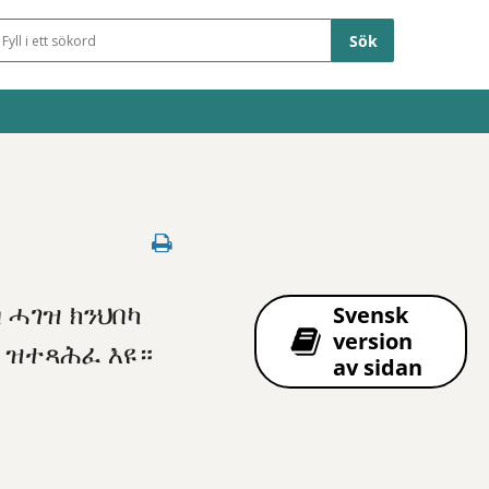
Sökfält
ብ ሓገዝ ክንህበካ
Svensk
version
) ዝተጻሕፈ እዩ።
av sidan
 att öppna delningsalternativ.