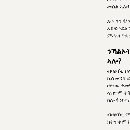
መሰል ኣሎ
እቲ ንስኻ/ን
ኣይፍቀደልና
ምሓዝ ግዴታ
ንኻልኦት
ኣሎ?
ብዛዕባ’ቲ 
ኪስመዓካ ይ
ዘሎዉ ተመሃ
ኣዝዮም ተቕ
ከሎኻ ነየኖ
ብዛዕባ’ዚ 
ክትጥቀም ከ