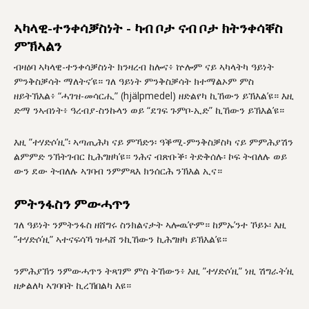
ኣካላዊ-ተንቀሳቓስነት - ካብ ቦታ ናብ ቦታ ክትንቀሳቐስ
ምኽኣልን
ብዛዕባ ኣካላዊ-ተንቀሳቓስነት ክንዛረብ ከሎና፥ ኵሎም ናይ ኣካላትካ ዓይነት
ምንቅስቓሳት ማለትና’ዩ። ገለ ዓይነት ምንቅስቓሳት ክተማልኦም ምስ
ዘይትኽእል፥ “ሓገዝ-መሳርሒ” (hjälpmedel) ዘድልየካ ኪኸውን ይኽእል’ዩ። እዚ
ድማ ንኣብነት፥ ዓረብያ-ስንኩላን ወይ “ደገፍ ጉምቦ-ኢድ” ኪኸውን ይኽእል’ዩ።
እዚ ”ተሃድሶ’ዚ”፡ ኣጣጢሕካ ናይ ምኻድን፡ ዓቕሚ-ምንቅስቓስካ ናይ ምምሕያሽን
ልምምድ ንኽትገብር ኪሕግዘካ’ዩ። ንሕና ብጽቡቕ፡ ትድቅሰሉ፡ ኮፍ ትብለሉ ወይ
ውን ደው ትብለሉ ኣገባብ ንምምጻእ ክንሰርሕ ንኽእል ኢና።
ምትንፋስን ምውሓጥን
ገለ ዓይነት ንምትንፋስ ዘሸግሩ ስንክልናታት ኣሎዉ’ዮም። ከምኡ’ንተ ኾይኑ፡ እዚ
”ተሃድሶ’ዚ” ኣተናፍሳኻ ዝሓሸ ንኪኸውን ኪሕግዘካ ይኽእል’ዩ።
ንምሕያኽን ንምውሓጥን ትጻገም ምስ ትኸውን፥ እዚ ”ተሃድሶ’ዚ” ነዚ ሽግራት’ዚ
ዘቃልለካ ኣገባባት ኪረኽበልካ እዩ።