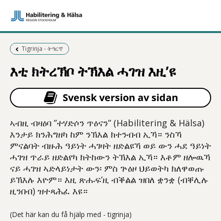
Föregående sida:
Tigrinja - ትግርኛ
እቲ ክትረኽቦ ትኽእል ሓገዝ እዚ’ዩ
Svensk version av sidan
ኣብዚ ብዛዕባ ”ተሃድሶን ጥዕናን” (Habilitering & Hälsa)
እንታይ ክንሕግዘካ ከም ንኽእል ክተንብብ ኢኻ። ንስኻ
ምናልባት ብዙሕ ዓይነት ሓገዛት ዘድልዩኻ ወይ ውን ሓደ ዓይነት
ሓገዝ ጥራይ ዘድልየካ ክትከውን ትኽእል ኢኻ። እቶም ዘሎዉኻ
ናይ ሓገዝ ኣድላይነታት ውን፡ ምስ ጕዕዞ ህይወትካ ክለዋወጡ
ይኽእሉ እዮም። እዚ ጽሑፍ’ዚ ብቕልል ዝበለ ቋንቋ (ብቐሊሉ
ዚንበብ) ዝተጻሕፈ እዩ።
(Det här kan du få hjälp med - tigrinja)