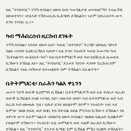
እዚ “ተሃድሶ’ዚ”፡ ንዓኻ ስንክልና ዘሎካ ሰብ፡ ንመዓልታዊ መነባብሮኻን ንሓፈሻዊ
ህይወትካን፥ ብዝሓሸ ንኽትመርሕ ኪሕግዘካ ይኽእል’ዩ። ነቶም ስድራቤትካ ውን
ደገፍ ንገብር ኢና።
ካብ ማሕበረሰብ ዚርከብ ደገፋት
ንዓኻ ስንክልና ኣካላት ዘሎካ ሰብ፥ ካብቲ “ብተሃድሶ” ትረኽቦ ዝበዝሐ ዓይነት
ካልእ ሓገዛት ኪህባ ዚኽእላ ኣሎዋ። እቲ ደገፍ ንኣብነት ካብቲ ኮሙንካ፡ ካብ
”ቤትስልጣን ውሕስነት-ካሳ”፡ ካብ ቤትትምህርኻ ወይ ካብ ዩኒቨርሲቲ ዚመጽእ
ኪኸውን ይኽእል እዩ። እዚ ”ተሃድሶ’ዚ” እንታይ ዓይነት ሓገዛት ኪርከብ ከም
ዚኽእልን ንዕኡ ብኸመይ ክተመልክት ከም ትኽእልን ይፈልጥ’ዩ።
ቤትትምህርቲ፡ ስራሕን ካልእ ዋኒንን
መታን ንስኻ ጽቡቕ ኪስምዓካ ኪኽእል፥ ቤትትምህርትኻ ወይ እቲ ትሰርሖ ስራሕ፡
ጽቡቕ ኪኸደልካ ኣዝዩ ኣገዳሲ እዩ። ብዙሓት ሰባት፡ ኣብ ቤትትምህርቲ ወይ ኣብ
ስራሕ ኣብ ዘሎዉሉ ጊዜ፥ ፍሉይ ደገፍ ዘድልዮም እዮም። ንኣብነት፡ ኣብ ሓደ
ጽምው ዝበለ ክፍሊ ወይ ከባቢ ኮፍ ክትብል ዕድል ምርካብ ኪኸውን ይኽእል። ገለ
እዋናት ውን፡ እቶም ካልኦት ብዛዕባ’ቲ ዘሎካ ስንክልና ዝበለጸ ፍልጠት ኪህልዎም
የድልዮም ይኸውን። ንኣብነት፡ እቲ መምህርካ ወይ ሓለቓ-ስራሕካ ኪኸውን
ይኽእል። እዚ ”ተሃድሶ’ዚ” እንታይ ኪግበር ከም ዚኽእል ምኽሪ ኪህበካ ይኽእል’ዩ።