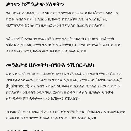
ቃንዛን ስምዒታዊ-ሃለዋትን
ገለ ዓይነት ስንክልናታት ቃንዛ ከም ዚስምዕካ ኪገብሩ ይኽእል’ዮም። ኣካላትካ
ድርቕ ክብልን ከም ዝእሰርን ኪኸውን ይኽእል’ዩ። እዚ “ተሃድሶ’ዚ” ነቲ
ብምኽንያት ስንክልናኻ ዚፍጠር ቃንዛ ንምእላይ ኪሰርሕ ይኽእል’ዩ።
ንሕና፡ ንዓኻ ኣዝዩ ተነቃፊ ስምዒታዊ-ሃለዋት ንዘሎካ ሰብ ውን ክንሕግዘካ
ንኽእል ኢና። እዚ ድማ፡ ንኣብነት ናይ ድምጺ፡ ብርሃን፡ ተነቃፍነት-ቆርበት ወይ
ተነቃፍነት-መግቢ ዘሎካ ውን ክትከውን ትኽእል ኢኻ።
መዓልታዊ ህይወትካ ብግቡእ ንኺሰርሓልካ
እቲ ናይ ገዛኻ መዓልታዊ ህይወት ብግቡእ ንምስራሕ ዚጽግመካ ምስ ዚኸውን፥
ብዝተፈላለየ መገዲ ክንሕግዘካ ንኽእል ኢና። እዚ ድማ፡ ሓደ “ሓገዝ-መሳራሒ”
(hjälpmedel) ምርካብን - ካልእ ንህይወትካ ከቃልል ዚኽእል ነገርን ኪኸውን
ይኽእል’ዩ። ንቤትካን ንናይ ገዛእ ርእስኻ ጽሬትን ከቃልሉ ዚኽእሉ ጽቡቓት
ልምዲታት ምትእትታው ውን ኪኸውን ይኽእል’ዩ።
ብተወሳኺ ውን፡ ብዝሓሸ ኣገባብ ሰዓታት ንምክትታል ክትክእልን፥ ኣብ መዓልታዊ
ህይወትካ ክትገብሮም ትኽእል ነገራትን ውን ክንሕግዘካ ኢና።