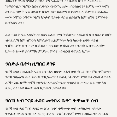
ብዛዕባ’ቲ ዘሎካ ስንክልና ርድኢትን ፍልጠትን ኪህልወካ ጽቡቕ እዩ። ኣብዚ
”ተሃድሶ’ዚ”፡ ንስኻን ስድራቤትካን ብዛዕባ’ቲ ዘሎካ ስንክልናን፥ ከምኡ ውን ኣባኻ
እንታይ ዓይነት ናይ ህይወት ጽልዋ ከም ዘሎዎን ክትመሃሩ ኢኹም። ብድሕሪኡ
ውን፡ ንዓኻን ንዓናን፡ ንስኻ እንታይ ዓይነት ሓገዝ ዘድልየካ ከም ዝኾነ ንምፍላጥ
ኪቐለልና እዩ።
ሓደ ዓይነት ናይ ኣካላት ስንክልና ዘሎካ ምስ ትኸውን፥ ንርእስኻ ካብ ካልኦት ሰባት
ዝተፈሌኻ ከም ዝኾንካ ኣምሲሉ’ዩ ዚስምዓካ። ካብ ካልኦት ሰባት ሓገዝ
ንኽትሓትት ውን ከም ዚኸብደካ ኪገብሮ ይኽእል እዩ። ንስኻ፡ ኣብቲ ዘሎኻዮ
ህይወት ከመይ ይስምዓካ ምህላዉ ምሳና ክትዛረብ ትኽእል ኢኻ።
ንስድራ ቤትካ ዚግበር ደገፍ
ንስኻ ኣባል ስድራቤት ናይቲ ስንክልና ዘሎዎ ቆልዓ ወይ ዓቢይ ሰብ ምስ ትኸውን፥
ንስኻ ንባዕልኻ ውን ጽቡቕ ንኺስመዓካ፥ ካብቲ ”ተሃድሶ” ደገፍ ክትረክብ ትኽእል
ኢኻ። እዚ ድማ፡ ንዓኻ ንወላዲ፡ ኣሓው/ሓፍቲ፡ ንብጸይቲ-ሓዳር፡ ወይ ንውላድ
ናይቲ ስንክልና ዘሎዎ ሰብ ኪኸውን ይኽእል’ዩ።
ንስኻ ኣብ “ናይ ሓባር መንበሪ-ቤት” ትቕመጥ ሰብ
ንስኻ ኣብ ሓደ “ናይ ሓባር መንበሪ-ቤት” ትቕመጥ ወይ መዓልታዊ ዚካየድ
ንጥፈት ዘሎካ ሰብ፥ ገለ ካብቲ ትረኽቦ ናይ ”ተሃድሶ” ደገፍ፥ ብኮሙንካ ኣቢልካ