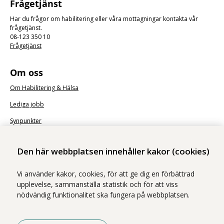
Frågetjänst
Har du frågor om habilitering eller våra mottagningar kontakta vår
frågetjänst.
08-123 350 10
Frågetjänst
Om oss
Om Habilitering & Hälsa
Lediga jobb
Synpunkter
Nyhetsbrev
Den här webbplatsen innehåller kakor (cookies)
Vi använder kakor, cookies, för att ge dig en förbättrad
upplevelse, sammanställa statistik och för att viss
nödvändig funktionalitet ska fungera på webbplatsen.
Vi ingår i Stockholms läns sjukvårdsområde som erbjuder hälso- och
sjukvård i Region Stockholms regi.