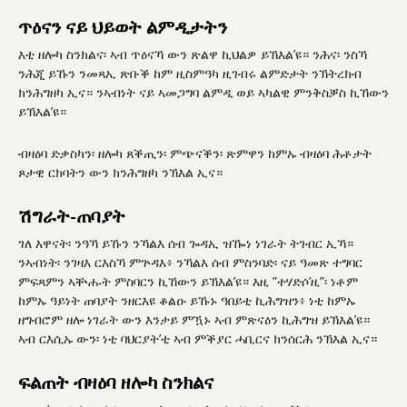
ጥዕናን ናይ ህይወት ልምዲታትን
እቲ ዘሎካ ስንክልና፡ ኣብ ጥዕናኻ ውን ጽልዋ ኪህልዎ ይኽእል’ዩ። ንሕና፡ ንስኻ
ንሕጂ ይኹን ንመጻኢ ጽቡቕ ከም ዚስምዓካ ዚገብሩ ልምድታት ንኽትረክብ
ክንሕግዘካ ኢና። ንኣብነት ናይ ኣመጋግባ ልምዲ ወይ ኣካልዊ ምንቅስቓስ ኪኸውን
ይኽእል’ዩ።
ብዛዕባ ድቃስካን፡ ዘሎካ ጸቕጢን፡ ምጭናቕን፡ ጽምዋን ከምኡ ብዛዕባ ሕቶታት
ጾታዊ ርክባትን ውን ክንሕግዘካ ንኽእል ኢና።
ሽግራት-ጠባያት
ገለ እዋናት፡ ንዓኻ ይኹን ንኻልእ ሰብ ጐዳኢ ዝዀነ ነገራት ትገብር ኢኻ።
ንኣብነት፡ ንገዛእ ርእስኻ ምጕዳእ፥ ንኻልእ ሰብ ምስንባድ፡ ናይ ዓመጽ ተግባር
ምፍጻምን ኣቝሑት ምስባርን ኪኸውን ይኽእል’ዩ። እዚ ”ተሃድሶ’ዚ”፡ ነቶም
ከምኡ ዓይነት ጠባያት ንዘርእዩ ቆልዑ ይኹኑ ዓበይቲ ኪሕግዝን፥ ነቲ ከምኡ
ዘግብሮም ዘሎ ነገራት ውን እንታይ ምዃኑ ኣብ ምጽናዕን ኪሕግዝ ይኽእል’ዩ።
ኣብ ርእሲኡ ውን፡ ነቲ ባህርያት’ቲ ኣብ ምቕያር ሓቢርና ክንሰርሕ ንኽእል ኢና።
ፍልጠት ብዛዕባ ዘሎካ ስንክልና