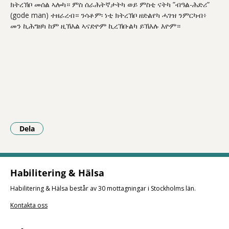
ክትረኽቦ መሰል ኣሎካ። ምስ ሰራሕትኛታትካ ወይ ምስቲ ናትካ ”ብዓል-ሕድሪ”
(gode man) ተዘራረብ። ንሳቶም፡ ነቲ ክትረኽቦ ዘድልየካ ሓገዝ ንምርካብ፥
መን ኪሕግዘካ ከም ዚኽእል ኣናድዮም ኪረኽቡልካ ይኽእሉ እዮም።
Dela
- Klicka för att öppna delningsalternativ.
Habilitering & Hälsa
Habilitering & Hälsa består av 30 mottagningar i Stockholms län.
Kontakta oss