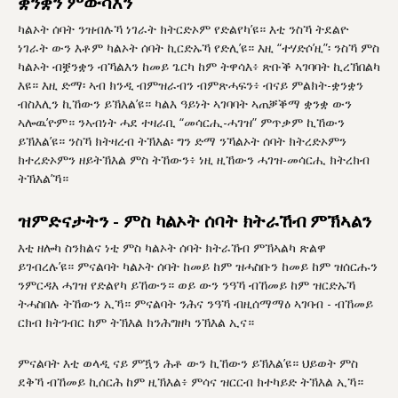
ቋንቋን ምውሳእን
ካልኦት ሰባት ንዝብሉኻ ነገራት ክትርድኦም የድልየካ’ዩ። እቲ ንስኻ ትደልዮ
ነገራት ውን እቶም ካልኦት ሰባት ኪርድኡኻ የድሊ’ዩ። እዚ “ተሃድሶ’ዚ”፡ ንስኻ ምስ
ካልኦት ብቛንቋን ብኻልእን ከመይ ጌርካ ከም ትዋሳእ፥ ጽቡቕ ኣገባባት ኪረኽበልካ
እዩ። እዚ ድማ፡ ኣብ ክንዲ ብምዝራብን ብምጽሓፍን፥ ብናይ ምልክት-ቋንቋን
ብስእሊን ኪኸውን ይኽእል’ዩ። ካልእ ዓይነት ኣገባባት ኣጠቓቕማ ቋንቋ ውን
ኣሎዉ’ዮም። ንኣብነት ሓደ ተዛራቢ “መሳርሒ-ሓገዝ” ምጥቃም ኪኸውን
ይኽእል’ዩ። ንስኻ ክትዛረብ ትኽእል፡ ግን ድማ ንኻልኦት ሰባት ክትረድኦምን
ክተረድኦምን ዘይትኽእል ምስ ትኸውን፥ ነዚ ዚኸውን ሓገዝ-መሳርሒ ክትረክብ
ትኽእል’ኻ።
ዝምድናታትን - ምስ ካልኦት ሰባት ክትራኸብ ምኽኣልን
እቲ ዘሎካ ስንክልና ነቲ ምስ ካልኦት ሰባት ክትራኸብ ምኽኣልካ ጽልዋ
ይገብረሉ’ዩ። ምናልባት ካልኦት ሰባት ከመይ ከም ዝሓስቡን ከመይ ከም ዝሰርሑን
ንምርዳእ ሓገዝ የድልየካ ይኸውን። ወይ ውን ንዓኻ ብኸመይ ከም ዝርድኡኻ
ትሓስበሉ ትኸውን ኢኻ። ምናልባት ንሕና ንዓኻ ብዚሰማማዕ ኣገባብ - ብኸመይ
ርክብ ክትገብር ከም ትኽእል ክንሕግዘካ ንኽእል ኢና።
ምናልባት እቲ ወላዲ ናይ ምዃን ሕቶ ውን ኪኸውን ይኽእል’ዩ። ህይወት ምስ
ደቅኻ ብኸመይ ኪሰርሕ ከም ዚኽእል፥ ምሳና ዝርርብ ክተካይድ ትኽእል ኢኻ።