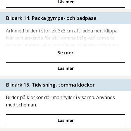
Läs mer
Bildark 14. Packa gympa- och badpåse
Ark med bilder i storlek 3x3 cm att ladda ner, klippa
isär och använda för att komma ihåg vad som ska
packas i gympa- eller badpåsen, bilderna sätts t ex i
Se mer
en knippa eller på en remsa.
Läs mer
Bildark 15. Tidvisning, tomma klockor
Bilder på klockor där man fyller i visarna. Används
med scheman.
Läs mer