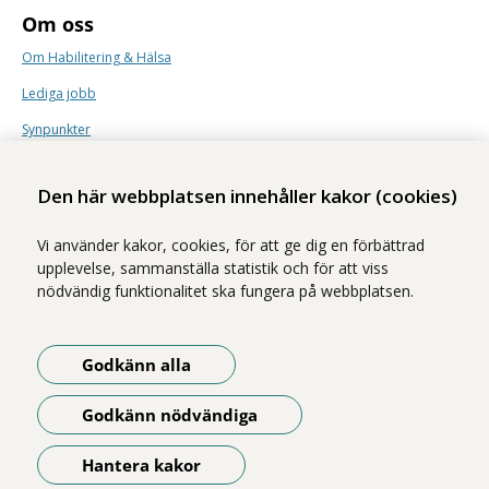
Om oss
Om Habilitering & Hälsa
Lediga jobb
Synpunkter
Nyhetsbrev
Den här webbplatsen innehåller kakor (cookies)
Vi använder kakor, cookies, för att ge dig en förbättrad
upplevelse, sammanställa statistik och för att viss
nödvändig funktionalitet ska fungera på webbplatsen.
Vi ingår i Stockholms läns sjukvårdsområde som erbjuder hälso- och
sjukvård i Region Stockholms regi.
Godkänn alla
Samtliga bilder på webbplatsen är tagna av fotograf Yanan Li om inget
annat namn anges.
Godkänn nödvändiga
Om webbplatsen
Tillgänglighetsredogörelse
Hantera kakor
Öppna meny