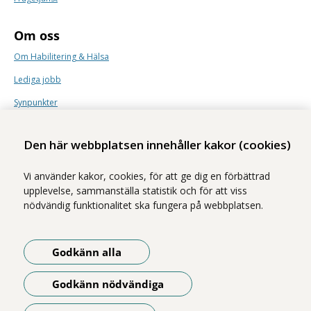
Om oss
Om Habilitering & Hälsa
Lediga jobb
Synpunkter
Nyhetsbrev
Den här webbplatsen innehåller kakor (cookies)
Vi använder kakor, cookies, för att ge dig en förbättrad
upplevelse, sammanställa statistik och för att viss
nödvändig funktionalitet ska fungera på webbplatsen.
Vi ingår i Stockholms läns sjukvårdsområde som erbjuder hälso- och
sjukvård i Region Stockholms regi.
Godkänn alla
Samtliga bilder på webbplatsen är tagna av fotograf Yanan Li om inget
annat namn anges.
Godkänn nödvändiga
Om webbplatsen