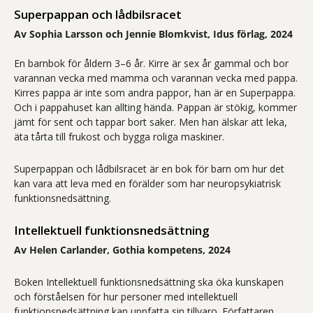
Superpappan och lådbilsracet
Av Sophia Larsson och Jennie Blomkvist, Idus förlag, 2024
En barnbok för åldern 3–6 år. Kirre är sex år gammal och bor
varannan vecka med mamma och varannan vecka med pappa.
Kirres pappa är inte som andra pappor, han är en Superpappa.
Och i pappahuset kan allting hända. Pappan är stökig, kommer
jämt för sent och tappar bort saker. Men han älskar att leka,
äta tårta till frukost och bygga roliga maskiner.
Superpappan och lådbilsracet är en bok för barn om hur det
kan vara att leva med en förälder som har neuropsykiatrisk
funktionsnedsättning.
Intellektuell funktionsnedsättning
Av Helen Carlander, Gothia kompetens, 2024
Boken Intellektuell funktionsnedsättning ska öka kunskapen
och förståelsen för hur personer med intellektuell
funktionsnedsättning kan uppfatta sin tillvaro. Författaren,