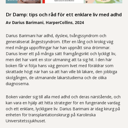
Dr Damp: tips och råd för ett enklare liv med adhd
Av Darius Barimani, HarperCollins, 2024
Darius Barimani har adhd, dyslexi, tvångssyndrom och
generaliserat ångestsyndrom. Efter en lång och krokig väg
med många uppoffringar har han uppnått sina drömmar.
Darius lever ett på många sätt framgångsrikt och lyckligt liv,
men det har varit en stor utmaning att ta sig hit. I den här
boken får vi följa hans väg genom livet med föräldrar som
skrattade högt när han sa att han ville bli läkare, den jobbiga
skolgången, de utmanande läkarstudierna och de olika
diagnoserna.
Boken vänder sig till alla med adhd och deras närstående, och
kan vara en hjälp att hitta strategier för en fungerande vardag
och ett enklare, lyckligare liv. Darius Barimani är idag kirurg på
enheten för transplantationskirurgi på Karolinska
Universitetssjukhuset.