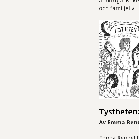
anhöriga. Boke
och familjeliv.
Tystheten:
Av Emma Rende
Emma Rendel ha