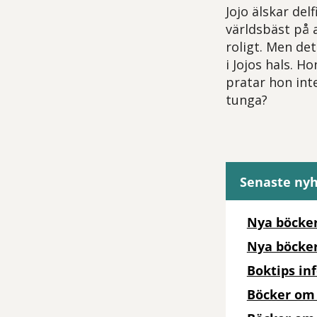
Jojo älskar del
världsbäst på a
roligt. Men det
i Jojos hals. H
pratar hon int
tunga?
Senaste ny
Nya böcker
Nya böcke
Boktips i
Böcker om