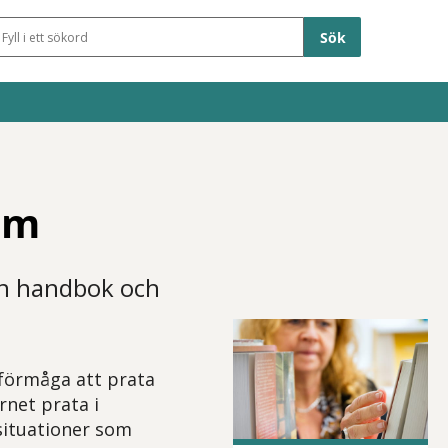
Sökfält
sm
en handbok och
oförmåga att prata
rnet prata i
situationer som