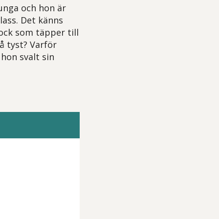
junga och hon är
klass. Det känns
ock som täpper till
så tyst? Varför
hon svalt sin