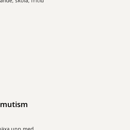
nde, skola, fritid
v mutism
t växa upp med