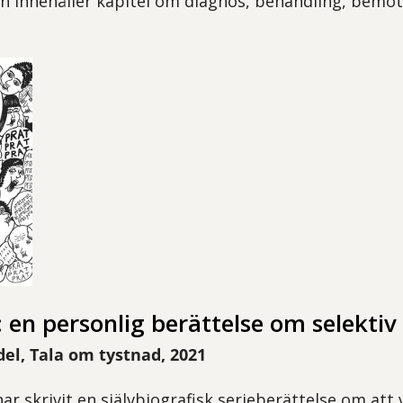
n innehåller kapitel om diagnos, behandling, bemöta
 en personlig berättelse om selekti
l, Tala om tystnad, 2021
r skrivit en självbiografisk serieberättelse om at