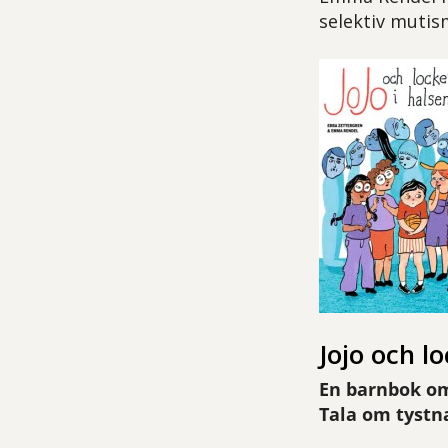
selektiv mutis
Jojo och lo
En barnbok om
Tala om tystn