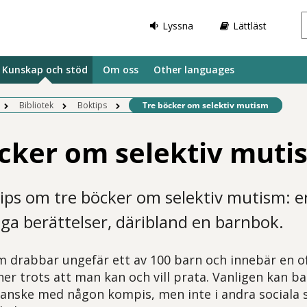
Lyssna
Lättläst
Kunskap och stöd
Om oss
Other languages
Befintlig sida:
Bibliotek
Boktips
Tre böcker om selektiv mutism
cker om selektiv muti
tips om tre böcker om selektiv mutism: 
iga berättelser, däribland en barnbok.
m drabbar ungefär ett av 100 barn och innebär en 
oner trots att man kan och vill prata. Vanligen kan ba
nske med någon kompis, men inte i andra sociala 