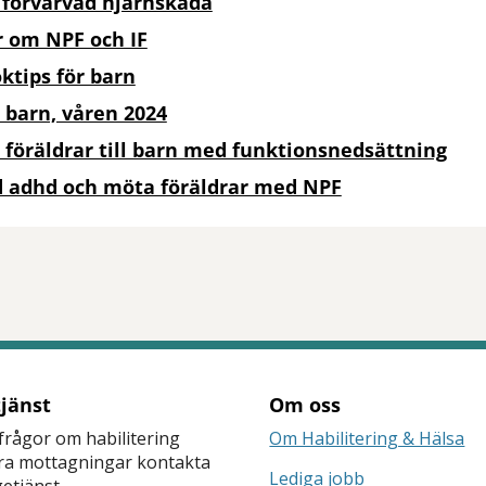
förvärvad hjärnskada
 om NPF och IF
ktips för barn
r barn, våren 2024
r föräldrar till barn med funktionsnedsättning
 adhd och möta föräldrar med NPF
tt öppna delningsalternativ.
tjänst
Om oss
frågor om habilitering
Om Habilitering & Hälsa
åra mottagningar kontakta
Lediga jobb