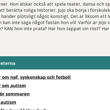
finer. Hon älskar också att spela teater, dansa och s
tt berätta roliga historier. Jojo ska börja i förskole
 händer plötsligt något konstigt. Det är liksom ett l
on kan inte säga något fastän hon vill. Varför är Jojo 
e? KAN hon inte prata? Har hon tappat sin röst? Har 
heterna
 om npf, syskonskap och fotboll
r om autism
nför sommaren
 autism