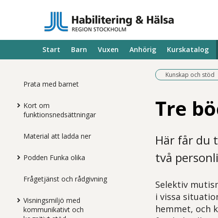
Start
Barn
Vuxen
Anhörig
Kurskatalog
Kunskap och stöd
Prata med barnet
Tre bö
Kort om
funktionsnedsättningar
Material att ladda ner
Här får du 
två personl
Podden Funka olika
Frågetjänst och rådgivning
Selektiv mutis
i vissa situati
Visningsmiljö med
hemmet, och ka
kommunikativt och