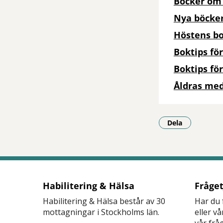
Böcker om 
Nya böcker
Höstens bo
Boktips fö
Boktips fö
Åldras med
Dela
- Klicka för a
Habilitering & Hälsa
Fråge
Habilitering & Hälsa består av 30
Har du 
mottagningar i Stockholms län.
eller v