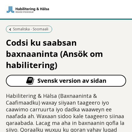
Föregående sida:
Somaliska - Soomaali
Codsi ku saabsan
baxnaaninta (Ansök om
habilitering)
Svensk version av sidan
Habilitering & Hälsa (Baxnaaninta &
Caafimaadku) waxay siiyaan taageero iyo
caawimo carruurta iyo dadka waaweyn ee
naafada ah. Waxaan sidoo kale taageero siinaa
qaraabada. Lacag ma aha in baxnaanin qofla la
siiyo. Qoraalku wuxuu ku qoran yahay luqad