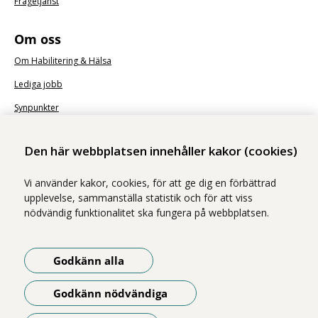
Frågetjänst
Om oss
Om Habilitering & Hälsa
Lediga jobb
Synpunkter
Nyhetsbrev
Den här webbplatsen innehåller kakor (cookies)
Vi använder kakor, cookies, för att ge dig en förbättrad
upplevelse, sammanställa statistik och för att viss
nödvändig funktionalitet ska fungera på webbplatsen.
Vi ingår i Stockholms läns sjukvårdsområde som erbjuder hälso- och
sjukvård i Region Stockholms regi.
Godkänn alla
Samtliga bilder på webbplatsen är tagna av fotograf Yanan Li om inget
annat namn anges.
Godkänn nödvändiga
Om webbplatsen