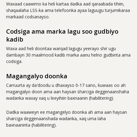
Waxaad caawimo ka heli kartaa dadka aad qaraabada tihiin,
shaqaalaha LSS-ka ama telefoonka ayaa laguugu turjumikaraa
markaad codsanayso.
Codsiga ama marka lagu soo gudbiyo
kadib
Waxa aad heli doontaa warqad lagugu yeerayo shir ugu
dambayn 30 maalmood kadib marka aanu helno gudbinta ama
codsiga.
Magangalyo doonka
Carruurta ay da'doodu u dhaxayso 0-17 sano, kuwaas oo ah
magangalyo doon ama aan haysan sharciga deggenaanshaha
wadanka waxay xaq u leeyihiin baxnaanin (habilitering).
Dadka waaweyn ee magangelyo doonka ah ama aan haysan
sharciga deggenaanshada wadanka, xaq uma laha
baxnaaninta (habilitering).