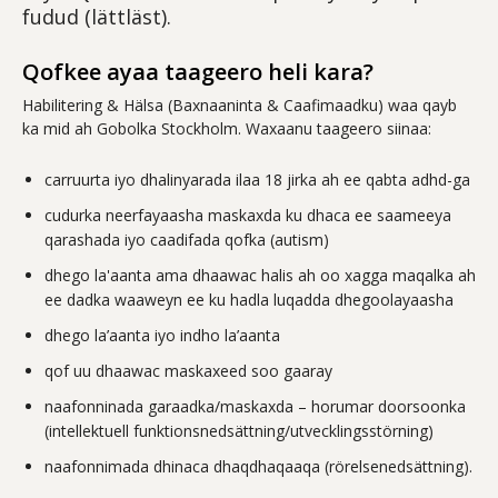
fudud (lättläst).
Qofkee ayaa taageero heli kara?
Habilitering & Hälsa (Baxnaaninta & Caafimaadku) waa qayb
ka mid ah Gobolka Stockholm. Waxaanu taageero siinaa:
carruurta iyo dhalinyarada ilaa 18 jirka ah ee qabta adhd-ga
cudurka neerfayaasha maskaxda ku dhaca ee saameeya
qarashada iyo caadifada qofka (autism)
dhego la'aanta ama dhaawac halis ah oo xagga maqalka ah
ee dadka waaweyn ee ku hadla luqadda dhegoolayaasha
dhego la’aanta iyo indho la’aanta
qof uu dhaawac maskaxeed soo gaaray
naafonninada garaadka/maskaxda – horumar doorsoonka
(intellektuell funktionsnedsättning/utvecklingsstörning)
naafonnimada dhinaca dhaqdhaqaaqa (rörelsenedsättning).