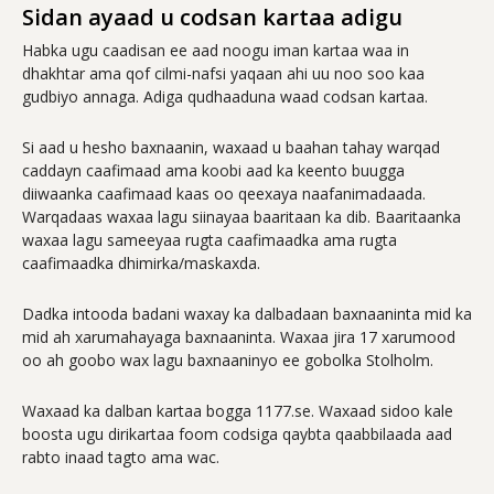
Sidan ayaad u codsan kartaa adigu
Habka ugu caadisan ee aad noogu iman kartaa waa in
dhakhtar ama qof cilmi-nafsi yaqaan ahi uu noo soo kaa
gudbiyo annaga. Adiga qudhaaduna waad codsan kartaa.
Si aad u hesho baxnaanin, waxaad u baahan tahay warqad
caddayn caafimaad ama koobi aad ka keento buugga
diiwaanka caafimaad kaas oo qeexaya naafanimadaada.
Warqadaas waxaa lagu siinayaa baaritaan ka dib. Baaritaanka
waxaa lagu sameeyaa rugta caafimaadka ama rugta
caafimaadka dhimirka/maskaxda.
Dadka intooda badani waxay ka dalbadaan baxnaaninta mid ka
mid ah xarumahayaga baxnaaninta. Waxaa jira 17 xarumood
oo ah goobo wax lagu baxnaaninyo ee gobolka Stolholm.
Waxaad ka dalban kartaa bogga 1177.se. Waxaad sidoo kale
boosta ugu dirikartaa foom codsiga qaybta qaabbilaada aad
rabto inaad tagto ama wac.