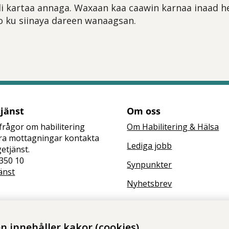
i kartaa annaga. Waxaan kaa caawin karnaa inaad 
 ku siinaya dareen wanaagsan.
tt öppna delningsalternativ.
tjänst
Om oss
frågor om habilitering
Om Habilitering & Hälsa
åra mottagningar kontakta
Lediga jobb
getjänst.
350 10
Synpunkter
änst
Nyhetsbrev
 innehåller kakor (cookies)