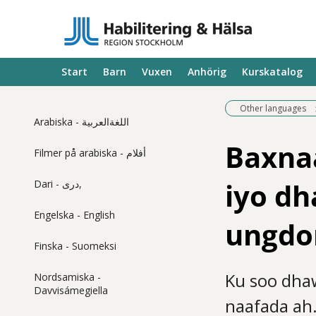
Start
Barn
Vuxen
Anhörig
Kurskatalog
Other languages
Arabiska - اللغةالعربية
Baxna
Filmer på arabiska - أفلام
iyo dh
Dari - دری,
Engelska - English
ungdom
Finska - Suomeksi
Ku soo dha
Nordsamiska -
Davvisámegiella
naafada ah