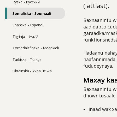
Ryska - Pусский
(lättläst).
Somaliska - Soomaali
Baxnaanintu wa
Spanska - Español
aad qabto cud
garaadka/maska
Tigrinja - ትግርኛ
funktionsneds
Tornedalsfinska - Meänkieli
Hadaanu nahay
naafannimada.
Turkiska - Türkçe
fududeynaya.
Ukrainska - Українська
Maxay kaa
Baxnaanintu wa
dhowr tusaale 
inaad wax x