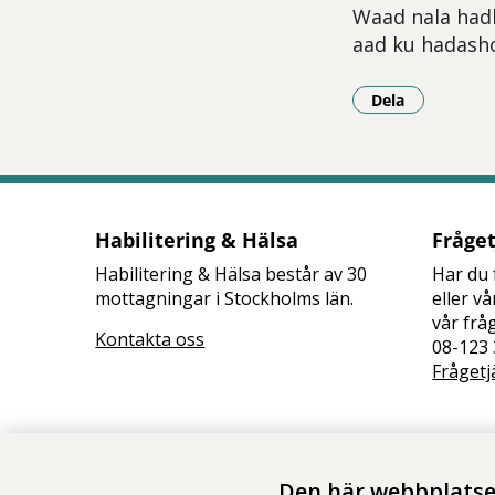
Waad nala hadl
aad ku hadasho
Dela
- Klicka för a
Habilitering & Hälsa
Fråge
Habilitering & Hälsa består av 30
Har du 
mottagningar i Stockholms län.
eller v
vår frå
Kontakta oss
08-123 
Frågetj
Den här webbplatsen