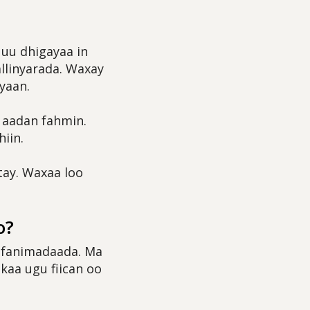
 uu dhigayaa in
llinyarada. Waxay
yaan.
 aadan fahmin.
iin.
tay. Waxaa loo
o?
aafanimadaada. Ma
kaa ugu fiican oo