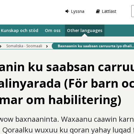
Lyssna
Lättläst
Kunskap och stöd
Om oss
Other languages
Befintlig sida:
Somaliska - Soomaali
Baxnaanin ku saabsan carruurta iyo dhali..
anin ku saabsan carru
alinyarada (För barn o
ar om habilitering)
wow baxnaaninta. Waxaanu caawin karn
. Qoraalku wuxuu ku qoran yahay luqad