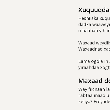
Xuquuqda
Heshiiska xuqu
dadka waaweyni
u baahan yihiin
Waxaad weydii
Waxaadnad xaq 
Lama ogola in 
yiraahdaa xogta
Maxaad do
Way fiicnaan l
rabtaa inaad u
keliya? Ereyad