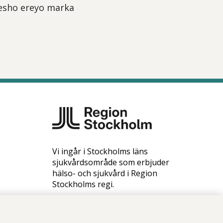
hesho ereyo marka
Vi ingår i Stockholms läns
sjukvårdsområde som erbjuder
hälso- och sjukvård i Region
Stockholms regi.
Samtliga bilder på webbplatsen är
tagna av fotograf Yanan Li om