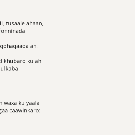
, tusaale ahaan,
fonninada
aqdhaqaaqa ah.
d khubaro ku ah
uulkaba
n waxa ku yaala
gaa caawinkaro: