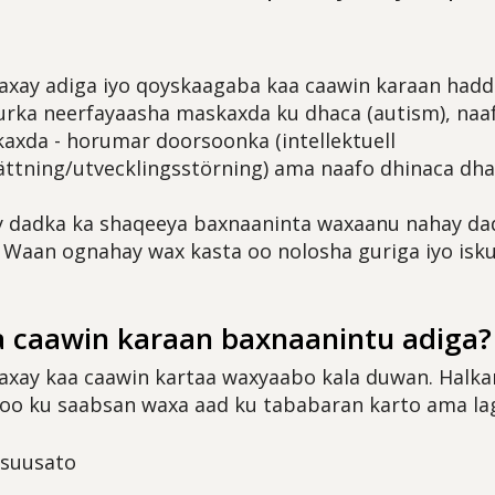
xay adiga iyo qoyskaagaba kaa caawin karaan haddii
urka neerfayaasha maskaxda ku dhaca (autism), naa
xda - horumar doorsoonka (intellektuell
ättning/utvecklingsstörning) ama naafo dhinaca dh
 dadka ka shaqeeya baxnaaninta waxaanu nahay da
 Waan ognahay wax kasta oo nolosha guriga iyo isk
 caawin karaan baxnaanintu adiga?
xay kaa caawin kartaa waxyaabo kala duwan. Halka
oo ku saabsan waxa aad ku tababaran karto ama la
asuusato