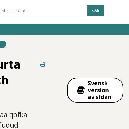
Sökfält
.
urta
ch
Svensk
version
av sidan
aa qofka
 fudud