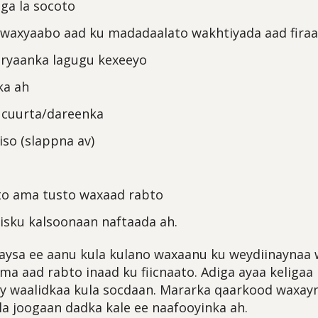
ga la socoto
 waxyaabo aad ku madadaalato wakhtiyada aad fira
uryaanka lagugu kexeeyo
ka ah
cuurta/dareenka
iso (slappna av)
to ama tusto waxaad rabto
isku kalsoonaan naftaada ah.
aysa ee aanu kula kulano waxaanu ku weydiinaynaa 
a aad rabto inaad ku fiicnaato. Adiga ayaa keligaa
y waalidkaa kula socdaan. Mararka qaarkood waxayn
ala joogaan dadka kale ee naafooyinka ah.