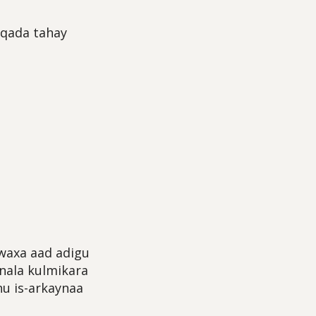
aqada tahay
waxa aad adigu
 nala kulmikara
u is-arkaynaa