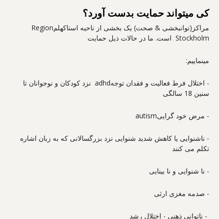
کی میتواند حمایت بدست آورد؟
مراکز(توانبخشی & صحت) یک بخشی از ناحیه استاکهلمRegion
Stockholm است. ما در حالات ذیل حمایت
مینماییم:
- اختلال فرط فعالیت و فقدان توجهadhd نزد کودکان و نوجوانان تا
سنین 18 سالگی
- مرض خود گراییautism
- ناشنوایی یا کاهش شدید شنوایی نزد بزرگسالانی که به زبان اشاره
تکلم می کنند
- نا شنوایی و نا بینایی
- صدمه مغزی ارثی
- ناتوانی ذهنی - اختلال رشد