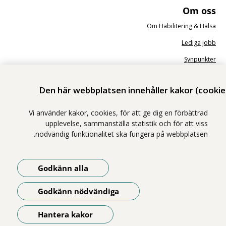
Om oss
Om Habilitering & Hälsa
Lediga jobb
Synpunkter
Nyhetsbrev
Den här webbplatsen innehåller kakor (cookie
Vi använder kakor, cookies, för att ge dig en förbättrad
upplevelse, sammanställa statistik och för att viss
nödvändig funktionalitet ska fungera på webbplatsen.
Vi ingår i Stockholms läns sjukvårdsområde som erbjuder hälso- och
sjukvård i Region Stockholms regi.
Godkänn alla
Samtliga bilder på webbplatsen är tagna av fotograf Yanan Li om inget
annat namn anges.
Godkänn nödvändiga
Om webbplatsen
Tillgänglighetsredogörelse
Hantera kakor
Öppna menyn