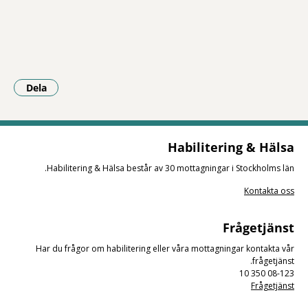
Dela
- Klicka för att öppna delningsalternativ.
Habilitering & Hälsa
Habilitering & Hälsa består av 30 mottagningar i Stockholms län.
Kontakta oss
Frågetjänst
Har du frågor om habilitering eller våra mottagningar kontakta vår
frågetjänst.
08-123 350 10
Frågetjänst