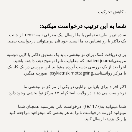
- کاهش تحرکیت
شما به این ترتیب درخواست میکنید:
ساده ترین طریقه تماس با ما ارسال یک معرفی نامهremis از جانب
یک داکتر یا روانشناس به ما است. خود تان نیزمیتوانید درخواست بدهید.
برای دریافت کمک برای توانبخشی، باید یک تصدیق داکتر یا کاپی دوسیه
مریضیpatientjournal که معلولیت تانرا توضیح دهد، داشته باشید.
اینرا بعد از یک بررسی بدست آورده میتوانید. این بررسی در یک کلینیک
یا مرکز روانشناسیpsykiatrisk mottagning صورت میگیرد.
اکثر افراد برای بازیابی توانایی در یکی از مراکز توانبخشی ما
درخواست می دهند. در ولایت استاکهلم ۱۷ مرکز توانبخشی وجود دارد.
شما میتوانید به(1177.se) درخواست تانرا بفرستید. همچنان شما
میتوانید فورمه درخواست تانرا به هر بخشی که میخواهید مراجعه کنید
یا
زنگ بزنید، ارسال کنید.