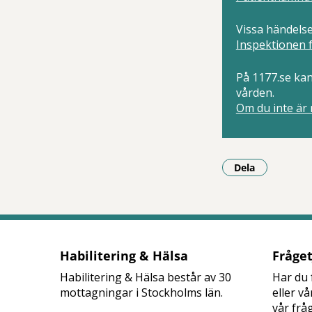
Vissa händelse
Inspektionen 
På 1177.se ka
vården.
Om du inte är
Dela
- Klicka för a
Habilitering & Hälsa
Fråge
Habilitering & Hälsa består av 30
Har du 
mottagningar i Stockholms län.
eller v
vår frå