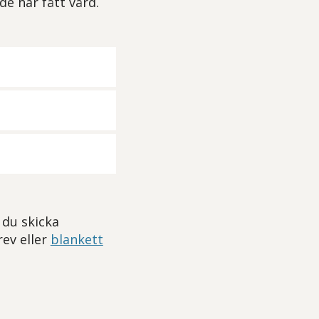
de har fått vård.
 du skicka
rev eller
blankett