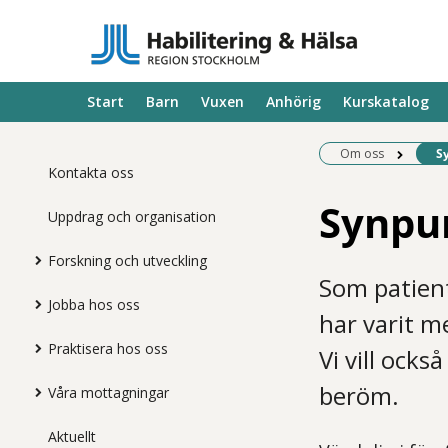
Start
Barn
Vuxen
Anhörig
Kurskatalog
Be
Om oss
S
Kontakta oss
Synpu
Uppdrag och organisation
Forskning och utveckling
Som patien
Jobba hos oss
har varit m
Praktisera hos oss
Vi vill ocks
beröm.
Våra mottagningar
Aktuellt