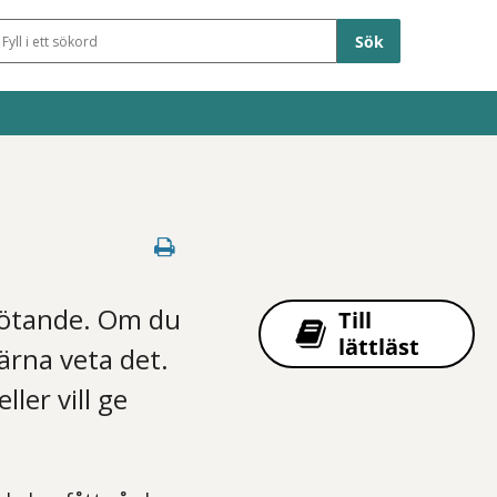
Sökfält
mötande. Om du
Till
lättläst
ärna veta det.
ller vill ge