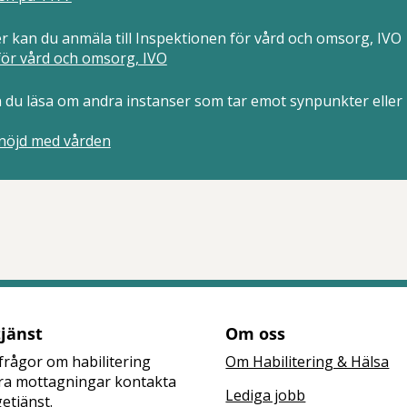
r kan du anmäla till Inspektionen för vård och omsorg, IVO
för vård och omsorg, IVO
n du läsa om andra instanser som tar emot synpunkter eller
 nöjd med vården
tt öppna delningsalternativ.
tjänst
Om oss
frågor om habilitering
Om Habilitering & Hälsa
åra mottagningar kontakta
Lediga jobb
getjänst.