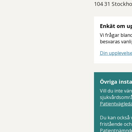
104 31 Stockh
Enkät om up
Vi frågar bland
besvaras vanli
Din upplevelse
Övriga inst
Vill du inte v
sjukvårdsområd
Patientvägled
Du kan också v
fristående och
Patientnämnd