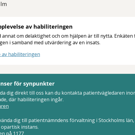
olm
plevelse av habiliteringen
 annat om delaktighet och om hjälpen är till nytta. Enkäten fy
gen i samband med utvärdering av en insats.
 av habiliteringen
anser för synpunkter
ända dig direkt till oss kan du kontakta patientvägledaren i
e, där habiliteringen ingår.
aren
ända dig till patientnämndens förvaltning i Stockholms län,
 opartisk instans.
en på 1177