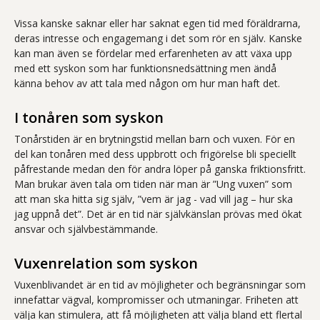
Vissa kanske saknar eller har saknat egen tid med föräldrarna,
deras intresse och engagemang i det som rör en själv. Kanske
kan man även se fördelar med erfarenheten av att växa upp
med ett syskon som har funktionsnedsättning men ändå
känna behov av att tala med någon om hur man haft det.
I tonåren som syskon
Tonårstiden är en brytningstid mellan barn och vuxen. För en
del kan tonåren med dess uppbrott och frigörelse bli speciellt
påfrestande medan den för andra löper på ganska friktionsfritt.
Man brukar även tala om tiden när man är ”Ung vuxen” som
att man ska hitta sig själv, ”vem är jag - vad vill jag – hur ska
jag uppnå det”. Det är en tid när självkänslan prövas med ökat
ansvar och självbestämmande.
Vuxenrelation som syskon
Vuxenblivandet är en tid av möjligheter och begränsningar som
innefattar vägval, kompromisser och utmaningar. Friheten att
välja kan stimulera, att få möjligheten att välja bland ett flertal