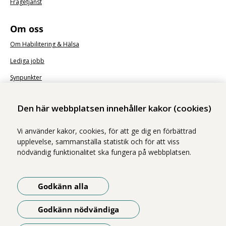
Frågetjänst
Om oss
Om Habilitering & Hälsa
Lediga jobb
Synpunkter
Nyhetsbrev
Den här webbplatsen innehåller kakor (cookies)
Vi använder kakor, cookies, för att ge dig en förbättrad
upplevelse, sammanställa statistik och för att viss
nödvändig funktionalitet ska fungera på webbplatsen.
Vi ingår i Stockholms läns sjukvårdsområde som erbjuder hälso- och
sjukvård i Region Stockholms regi.
Godkänn alla
Samtliga bilder på webbplatsen är tagna av fotograf Yanan Li om inget
annat namn anges.
Godkänn nödvändiga
Om webbplatsen