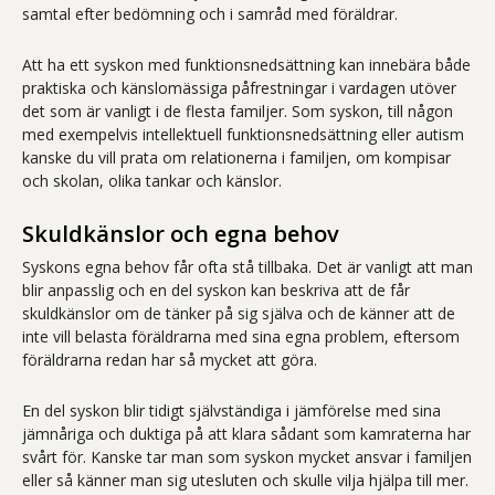
samtal efter bedömning och i samråd med föräldrar.
Att ha ett syskon med funktionsnedsättning kan innebära både
praktiska och känslomässiga påfrestningar i vardagen utöver
det som är vanligt i de flesta familjer. Som syskon, till någon
med exempelvis intellektuell funktionsnedsättning eller autism
kanske du vill prata om relationerna i familjen, om kompisar
och skolan, olika tankar och känslor.
Skuldkänslor och egna behov
Syskons egna behov får ofta stå tillbaka. Det är vanligt att man
blir anpasslig och en del syskon kan beskriva att de får
skuldkänslor om de tänker på sig själva och de känner att de
inte vill belasta föräldrarna med sina egna problem, eftersom
föräldrarna redan har så mycket att göra.
En del syskon blir tidigt självständiga i jämförelse med sina
jämnåriga och duktiga på att klara sådant som kamraterna har
svårt för. Kanske tar man som syskon mycket ansvar i familjen
eller så känner man sig utesluten och skulle vilja hjälpa till mer.