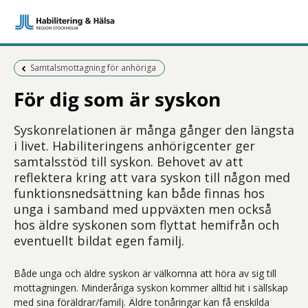
Föregående sida:
Samtalsmottagning för anhöriga
För dig som är syskon
Syskonrelationen är många gånger den längsta
i livet. Habiliteringens anhörigcenter ger
samtalsstöd till syskon. Behovet av att
reflektera kring att vara syskon till någon med
funktionsnedsättning kan både finnas hos
unga i samband med uppväxten men också
hos äldre syskonen som flyttat hemifrån och
eventuellt bildat egen familj.
Både unga och äldre syskon är välkomna att höra av sig till
mottagningen. Minderåriga syskon kommer alltid hit i sällskap
med sina föräldrar/familj. Äldre tonåringar kan få enskilda