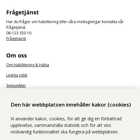
Frågetjänst
Har du frågor om habilitering eller våra mottagningar kontakta vår
frågetjänst.
08-123 350 10
Frågetjänst
Om oss
Om Habilitering & Hälsa
Lediga jobb
Synpunkter
Nyhetsbrev
Den här webbplatsen innehåller kakor (cookies)
Vi använder kakor, cookies, för att ge dig en förbättrad
upplevelse, sammanställa statistik och för att viss
nödvändig funktionalitet ska fungera på webbplatsen.
Vi ingår i Stockholms läns sjukvårdsområde som erbjuder hälso- och