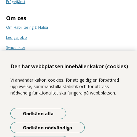
Frågetjänst
Om oss
Om Habilitering & Hälsa
Lediga jobb
Synpunkter
Nyhetsbrev
Den här webbplatsen innehåller kakor (cookies)
Vi använder kakor, cookies, för att ge dig en förbättrad
upplevelse, sammanställa statistik och för att viss
nödvändig funktionalitet ska fungera på webbplatsen.
Vi ingår i Stockholms läns sjukvårdsområde som erbjuder hälso- och
sjukvård i Region Stockholms regi.
Godkänn alla
Samtliga bilder på webbplatsen är tagna av fotograf Yanan Li om inget
annat namn anges.
Godkänn nödvändiga
Om webbplatsen