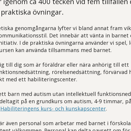
r igenom ca 400 tecken vid fem tillfällen 
praktiska övningar.
tiska genomgångarna lyfter vi bland annat fram vik
ommunikationsstil. Det innebär att vänta in barnet 
itiativ. I de praktiska övningarna använder vi spel, 
kursen kan använda tillsammans med barnet.
ig till dig som är föräldrar eller nära anhörig till e
funktionsnedsättning, rörelsenedsättning, förvärvad 
t med ett habiliteringscenter.
ett barn med autism utan intellektuell funktionsne
 deltagit på en grundkurs om autism, 4-9 timmar, p
r
Habiliteringens kurs- och kunskapscenter
.
 är även personal som arbetar med barnet i förskola/
stent välkommen. Personal kan delta oavsett om förä