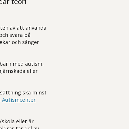
där teori
ten av att använda
och svara på
lekar och sånger
tt barn med autism,
hjärnskada eller
dsättning ska minst
å
Autismcenter
skola eller är
ldrar tar del av