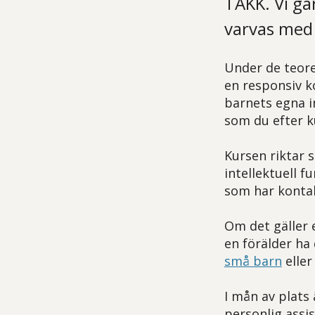
TAKK. Vi gå
varvas med 
Under de teore
en responsiv k
barnets egna in
som du efter 
Kursen riktar s
intellektuell 
som har kontak
Om det gäller 
en förälder ha
små barn
elle
I mån av plats
personlig assi