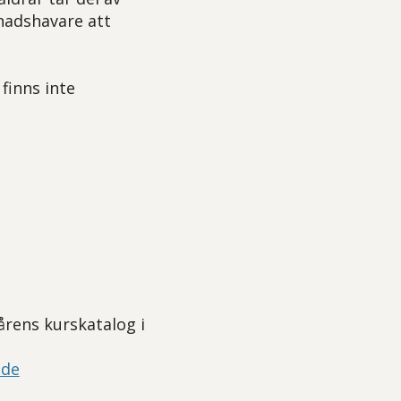
nadshavare att
finns inte
årens kurskatalog i
nde