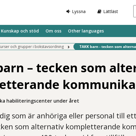
Lyssna
Lättläst
Kunskap och stöd
Om oss
Other languages
Befintlig sida:
urser och grupper i bokstavsordning
TAKK barn - tecken som alterna
arn – tecken som alte
etterande kommunika
ika habiliteringscenter under året
 dig som är anhöriga eller personal till e
cken som alternativ kompletterande ko