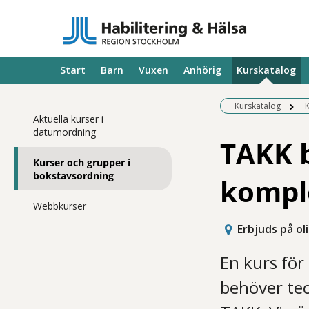
Start
Barn
Vuxen
Anhörig
Kurskatalog
Kurskatalog
K
Aktuella kurser i
datumordning
TAKK b
Kurser och grupper i
bokstavsordning
kompl
Webbkurser
Erbjuds på ol
En kurs för
behöver te