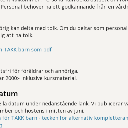
j. Personal behöver ha ett godkännande från en vård
rig kan delta med tolk. Om du deltar som personal 
ig att ha tolk.
m TAKK barn som pdf
tsfri för föräldrar och anhöriga.
r 2000:- inklusive kursmaterial.
datum
ella datum under nedanstående länk. Vi publicerar v
mber och höstens i mitten av juni.
 för TAKK barn - tecken för alternativ komplettera
n