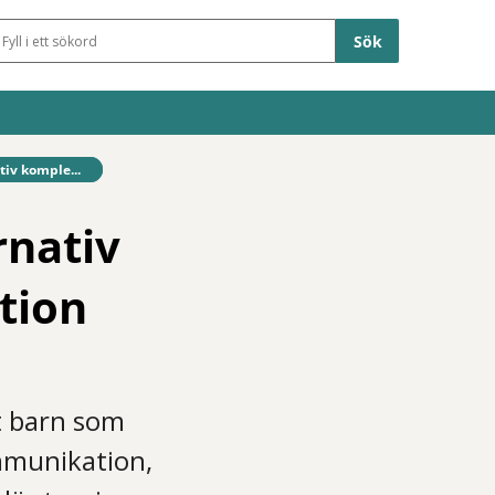
Sökfält
tiv komple...
rnativ
tion
tt barn som
mmunikation,