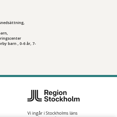
snedsättning,
barn,
eringscenter
by barn , 0-6 år, 7-
Vi ingår i Stockholms läns