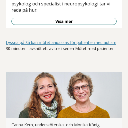
psykolog och specialist i neuropsykologi tar vi
reda på hur.
Visa mer
Lyssna på Så kan mötet anpassas för patienter med autism
30 minuter - avsnitt ett av tre i serien Mötet med patienten
Carina Kern, undersköterska, och Monika König,