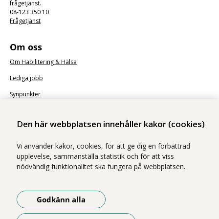
frågetjänst.
08-123 350 10
Frågetjänst
Om oss
Om Habilitering & Hälsa
Lediga jobb
Synpunkter
Nyhetsbrev
Den här webbplatsen innehåller kakor (cookies)
Vi använder kakor, cookies, för att ge dig en förbättrad
upplevelse, sammanställa statistik och för att viss
nödvändig funktionalitet ska fungera på webbplatsen.
Vi ingår i Stockholms läns sjukvårdsområde som erbjuder hälso- och
sjukvård i Region Stockholms regi.
Godkänn alla
Samtliga bilder på webbplatsen är tagna av fotograf Yanan Li om inget
annat namn anges.