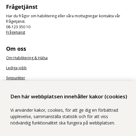
Frågetjänst
Har du frågor om habilitering eller våra mottagningar kontakta vår
frågetjänst.
08-123 350 10
Frågetjänst
Om oss
Om Habilitering & Hälsa
Lediga jobb
Synpunkter
Nyhetsbrev
Den här webbplatsen innehåller kakor (cookies)
Vi använder kakor, cookies, för att ge dig en förbättrad
upplevelse, sammanställa statistik och för att viss
nödvändig funktionalitet ska fungera på webbplatsen.
Vi ingår i Stockholms läns sjukvårdsområde som erbjuder hälso- och
sjukvård i Region Stockholms regi.