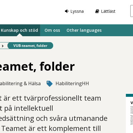
Lyssna
Lättläst
Kunskap och stöd
Om oss
Other languages
Befintlig sida:
VUB-teamet, folder
amet, folder
abilitering & Hälsa
HabiliteringHH
är ett tvärprofessionellt team
t på intellektuell
edsättning och svåra utmanande
Teamet är ett komplement till