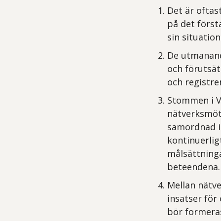
Det är oftas
på det första
sin situatio
De utmanand
och förutsät
och registrer
Stommen i V
nätverksmöt
samordnad in
kontinuerligt
målsättning
beteendena.
Mellan nätv
insatser för
bör formeras 