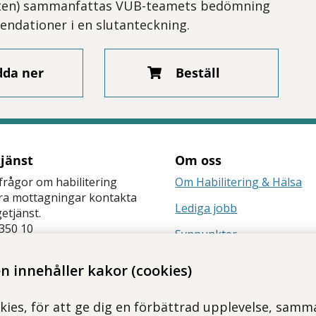
ten) sammanfattas VUB-teamets bedömning
ndationer i en slutanteckning.
dda ner
Beställ
tjänst
Om oss
frågor om habilitering
Om Habilitering & Hälsa
åra mottagningar kontakta
Lediga jobb
getjänst.
350 10
Synpunkter
änst
Nyhetsbrev
 innehåller kakor (cookies)
kies, för att ge dig en förbättrad upplevelse, samma