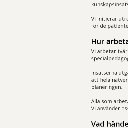
kunskapsinsats
Vi initierar ut
för de patiente
Hur arbeta
Vi arbetar tvä
specialpedagog
Insatserna utg
att hela nätver
planeringen.
Alla som arbet
Vi använder os
Vad hände