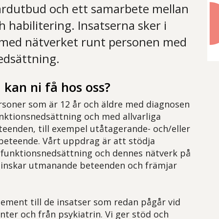
årdutbud och ett samarbete mellan
h habilitering. Insatserna sker i
med nätverket runt personen med
edsättning.
d kan ni få hos oss?
rsoner som är 12 år och äldre med diagnosen
funktionsnedsättning och med allvarliga
enden, till exempel utåtagerande- och/eller
beteende. Vårt uppdrag är att stödja
funktionsnedsättning och dennes nätverk på
minskar utmanande beteenden och främjar
lement till de insatser som redan pågår vid
nter och från psykiatrin. Vi ger stöd och