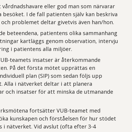
t vårdnadshavare eller god man som närvarar
 besöket. I de fall patienten själv kan beskriva
n och problemet deltar givetvis även han/hon.
e beteendena, patientens olika sammanhang
tningar kartläggs genom observation, intervju
ing i patientens alla miljöer.
UB-teamets insatser är återkommande
en. På det första mötet upprättas en
dividuell plan (SIP) som sedan följs upp
. Alla i nätverket deltar i att planera
ar och insatser för att minska de utmanande
erksmötena fortsätter VUB-teamet med
 öka kunskapen och förståelsen för hur stödet
i nätverket. Vid avslut (ofta efter 3-4