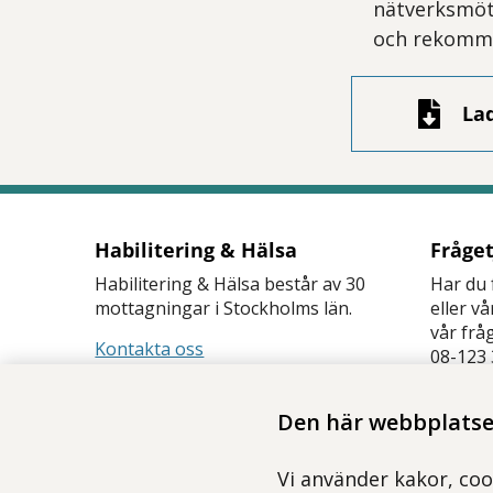
nätverksmö
och rekomme
La
Habilitering & Hälsa
Fråge
Habilitering & Hälsa består av 30
Har du 
mottagningar i Stockholms län.
eller v
vår frå
Kontakta oss
08-123 
Frågetj
Den här webbplatsen
Vi använder kakor, coo