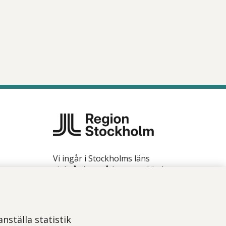
Vi ingår i Stockholms läns
sjukvårdsområde som erbjuder
hälso- och sjukvård i Region
Stockholms regi.
Samtliga bilder på webbplatsen är
nställa statistik
tagna av fotograf Yanan Li om