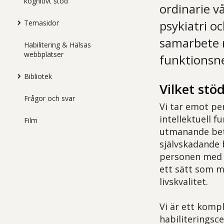
kognitivt stöd
ordinarie v
psykiatri oc
Temasidor
samarbete 
Habilitering & Hälsas
webbplatser
funktionsn
Bibliotek
Vilket stö
Frågor och svar
Vi tar emot pe
intellektuell 
Film
utmanande bete
självskadande 
personen med 
ett sätt som 
livskvalitet.
Vi är ett komp
habiliteringsce