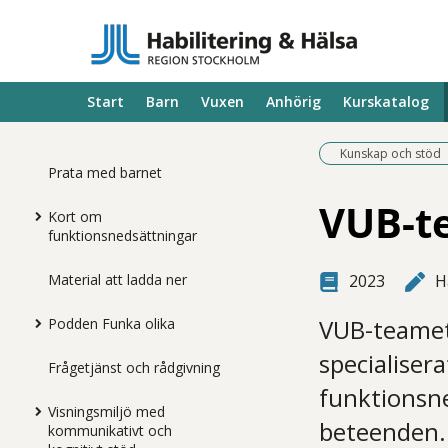
Start
Barn
Vuxen
Anhörig
Kurskatalog
Kunskap och stöd
Prata med barnet
VUB-te
Kort om
funktionsnedsättningar
Material att ladda ner
2023
H
VUB-teamet 
Podden Funka olika
specialisera
Frågetjänst och rådgivning
funktionsn
Visningsmiljö med
beteenden. 
kommunikativt och