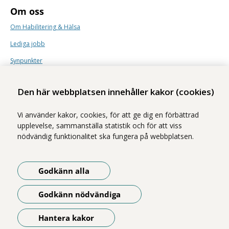
Om oss
Om Habilitering & Hälsa
Lediga jobb
Synpunkter
Nyhetsbrev
Den här webbplatsen innehåller kakor (cookies)
Vi använder kakor, cookies, för att ge dig en förbättrad
upplevelse, sammanställa statistik och för att viss
nödvändig funktionalitet ska fungera på webbplatsen.
Vi ingår i Stockholms läns sjukvårdsområde som erbjuder hälso- och
sjukvård i Region Stockholms regi.
Godkänn alla
Samtliga bilder på webbplatsen är tagna av fotograf Yanan Li om inget
annat namn anges.
Godkänn nödvändiga
Om webbplatsen
Tillgänglighetsredogörelse
Hantera kakor
Öppna meny