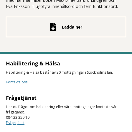
med när man läser boken Max bil av Barbro Lindgren och
Eva Eriksson. Tjugofyra inne­hållsord och fem funktionsord.
Ladda ner
Habilitering & Hälsa
Habilitering & Hälsa består av 30 mottagningar i Stockholms län.
Kontakta oss
Frågetjänst
Har du frågor om habilitering eller våra mottagningar kontakta vår
frågetjänst.
08-123 350 10
Frågetjänst