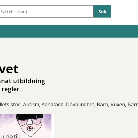
Sökfält
ivet
nnat utbildning
regler.
lets stöd, Autism, Adhd/add, Dövblindhet, Barn, Vuxen, Bar