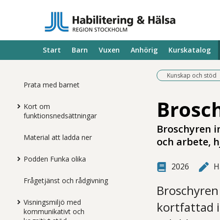
Start
Barn
Vuxen
Anhörig
Kurskatalog
Kunskap och stöd
Prata med barnet
Brosch
Kort om
funktionsnedsättningar
Broschyren i
Material att ladda ner
och arbete, h
Podden Funka olika
2026
H
Frågetjänst och rådgivning
Broschyren 
Visningsmiljö med
kortfattad
kommunikativt och