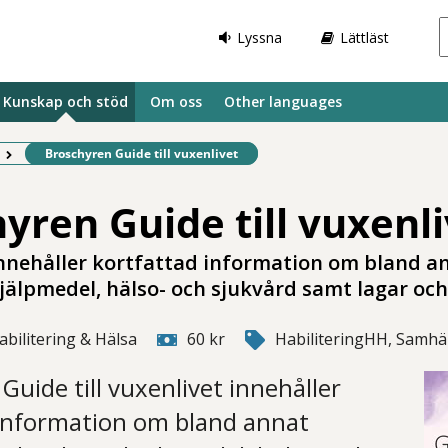
Lyssna
Lättläst
Kunskap och stöd
Om oss
Other languages
Befintlig sida:
Broschyren Guide till vuxenlivet
yren Guide till vuxenl
nnehåller kortfattad information om bland a
jälpmedel, hälso- och sjukvård samt lagar och 
abilitering & Hälsa
60 kr
HabiliteringHH, Samhäl
Guide till vuxenlivet innehåller
 information om bland annat