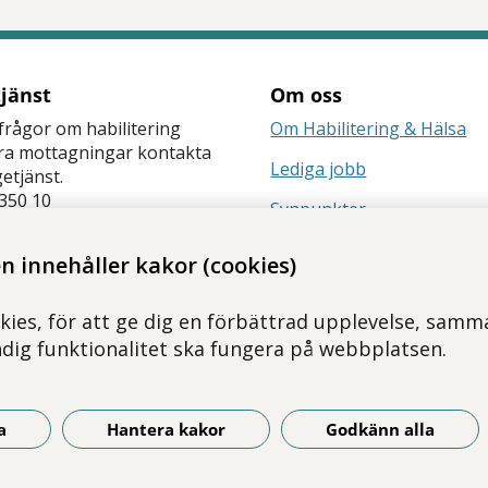
tjänst
Om oss
frågor om habilitering
Om Habilitering & Hälsa
åra mottagningar kontakta
Lediga jobb
getjänst.
350 10
Synpunkter
änst
Nyhetsbrev
 innehåller kakor (cookies)
kies, för att ge dig en förbättrad upplevelse, samma
ndig funktionalitet ska fungera på webbplatsen.
a
Hantera kakor
Godkänn alla