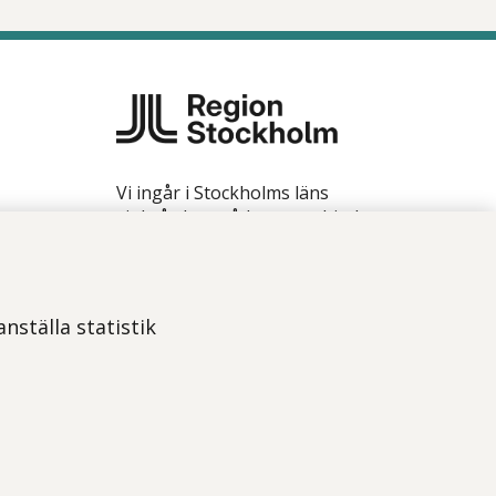
Vi ingår i Stockholms läns
sjukvårdsområde som erbjuder
hälso- och sjukvård i Region
Stockholms regi.
Samtliga bilder på webbplatsen är
nställa statistik
tagna av fotograf Yanan Li om
inget annat namn anges.
Om webbplatsen
Tillgänglighetsredogörelse