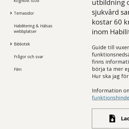
utbildning 
kognitivt stöd
sjukvård sa
Temasidor
kostar 60 k
Habilitering & Hälsas
inom Habili
webbplatser
Bibliotek
Guide till vuxe
funktionsnedsä
Frågor och svar
finns informati
börja ta mer e
Film
Hur ska jag fö
Information om
funktionshinde
La