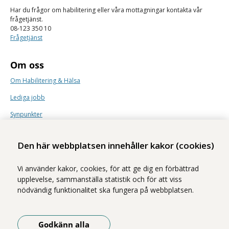
Har du frågor om habilitering eller våra mottagningar kontakta vår
frågetjänst.
08-123 350 10
Frågetjänst
Om oss
Om Habilitering & Hälsa
Lediga jobb
Synpunkter
Nyhetsbrev
Den här webbplatsen innehåller kakor (cookies)
Vi använder kakor, cookies, för att ge dig en förbättrad
upplevelse, sammanställa statistik och för att viss
nödvändig funktionalitet ska fungera på webbplatsen.
Vi ingår i Stockholms läns sjukvårdsområde som erbjuder hälso- och
sjukvård i Region Stockholms regi.
Godkänn alla
Samtliga bilder på webbplatsen är tagna av fotograf Yanan Li om inget