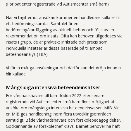
(För patienter registrerade vid Autismcenter små barn)
När vi tagit emot ansökan kommer en handledare kalla er till
ett bedömningssamtal. Samtalet är en
bedömning/kartläggning av aktuellt behov och följs av en
rekommendation om insats. Ofta kan behoven tillgodoses via
insats i grupp, de är praktiskt inriktade och precis som
individuella insatser är dessa baserade på tillämpad
beteendeanalys (TBA).
Vi får in många ansökningar och därför kan det dröja innan ni
blir kallade.
Mångsidiga intensiva beteendeinsatser
För vårdnadshavare till barn födda 2022 eller senare
registrerade vid Autismcenter små barn finns möjlighet att
ansöka om mångsidiga intensiva beteendeinsatser, MIB. Vid
en MIB ges handledning inom flera utvecklingsområden
samtidigt. Både vårdnadshavare och förskolepedagog deltar.
Godkännande av förskolechef krävs. Barnet behöver ha haft