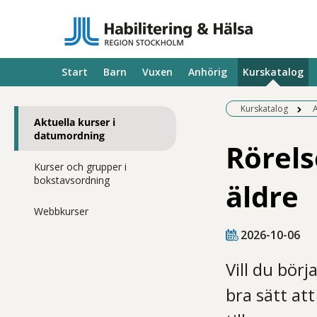
Start
Barn
Vuxen
Anhörig
Kurskatalog
Kurskatalog
A
Aktuella kurser i
datumordning
Rörels
Kurser och grupper i
bokstavsordning
äldre
Webbkurser
2026-10-06
Vill du börj
bra sätt at