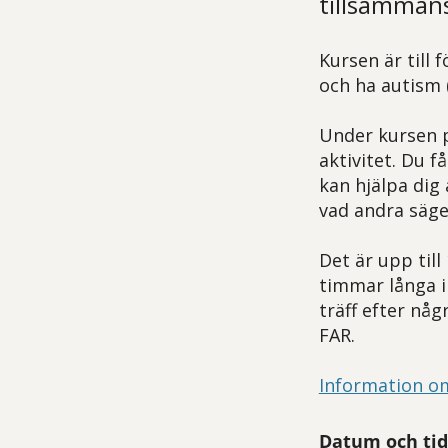
tillsammans
Kursen är till 
och ha autism 
Under kursen 
aktivitet. Du 
kan hjälpa dig
vad andra säger
Det är upp till
timmar långa in
träff efter någ
FAR.
Information o
Datum och tid