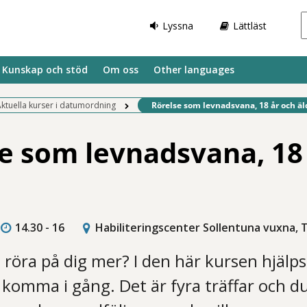
Lyssna
Lättläst
Kunskap och stöd
Om oss
Other languages
Befintlig sida:
ktuella kurser i datumordning
Rörelse som levnadsvana, 18 år och äld
e som levnadsvana, 18
14.30 - 16
Habiliteringscenter Sollentuna vuxna, 
a röra på dig mer? I den här kursen hjälps 
t komma i gång. Det är fyra träffar och d