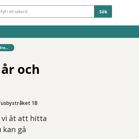
Sökfält
re...
 år och
Tusbystråket 1B
vi åt att hitta
u kan gå