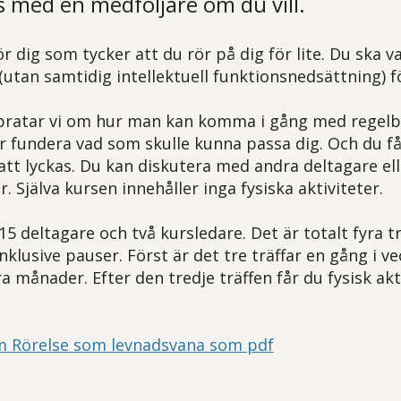
 med en medföljare om du vill.
för dig som tycker att du rör på dig för lite. Du ska va
(utan samtidig intellektuell funktionsnedsättning) f
pratar vi om hur man kan komma i gång med regelb
får fundera vad som skulle kunna passa dig. Och du f
 att lyckas. Du kan diskutera med andra deltagare el
. Själva kursen innehåller inga fysiska aktiviteter.
 15 deltagare och två kursledare. Det är totalt fyra t
klusive pauser. Först är det tre träffar en gång i v
ra månader. Efter den tredje träffen får du fysisk akt
m Rörelse som levnadsvana som pdf