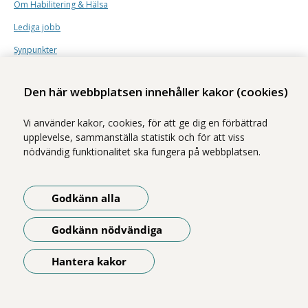
Om Habilitering & Hälsa
Lediga jobb
Synpunkter
Nyhetsbrev
Den här webbplatsen innehåller kakor (cookies)
Vi använder kakor, cookies, för att ge dig en förbättrad
upplevelse, sammanställa statistik och för att viss
nödvändig funktionalitet ska fungera på webbplatsen.
Vi ingår i Stockholms läns sjukvårdsområde som erbjuder hälso- och
sjukvård i Region Stockholms regi.
Godkänn alla
Samtliga bilder på webbplatsen är tagna av fotograf Yanan Li om inget
annat namn anges.
Godkänn nödvändiga
Om webbplatsen
Tillgänglighetsredogörelse
Hantera kakor
Öppna meny