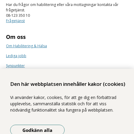
Har du frågor om habilitering eller våra mottagningar kontakta vår
frågetjänst.
08-123 350 10
Frågetjänst
Om oss
Om Habilitering & Hälsa
Lediga jobb
Synpunkter
Nyhetsbrev
Den här webbplatsen innehåller kakor (cookies)
Vi använder kakor, cookies, för att ge dig en förbättrad
upplevelse, sammanställa statistik och för att viss
nödvändig funktionalitet ska fungera på webbplatsen.
Vi ingår i Stockholms läns sjukvårdsområde som erbjuder hälso- och
sjukvård i Region Stockholms regi.
Godkänn alla
Samtliga bilder på webbplatsen är tagna av fotograf Yanan Li om inget