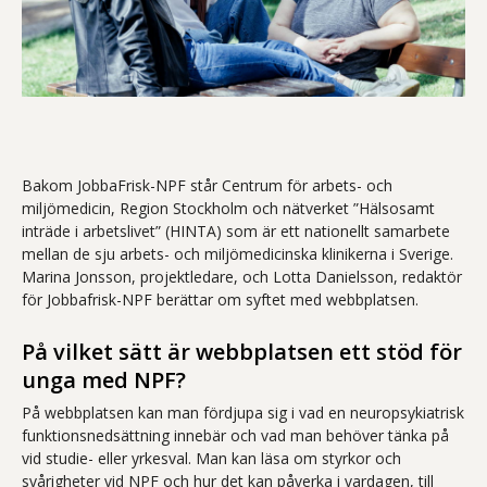
Bakom JobbaFrisk-NPF står Centrum för arbets- och
miljömedicin, Region Stockholm och nätverket ”Hälsosamt
inträde i arbetslivet” (HINTA) som är ett nationellt samarbete
mellan de sju arbets- och miljömedicinska klinikerna i Sverige.
Marina Jonsson, projektledare, och Lotta Danielsson, redaktör
för Jobbafrisk-NPF berättar om syftet med webbplatsen.
På vilket sätt är webbplatsen ett stöd för
unga med NPF?
På webbplatsen kan man fördjupa sig i vad en neuropsykiatrisk
funktionsnedsättning innebär och vad man behöver tänka på
vid studie- eller yrkesval. Man kan läsa om styrkor och
svårigheter vid NPF och hur det kan påverka i vardagen, till