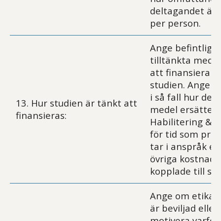
deltagandet är i
per person.
Ange befintliga 
tilltänkta medel
att finansiera
studien. Ange 
i så fall hur des
13. Hur studien är tänkt att
medel ersätter
finansieras:
Habilitering & 
för tid som proj
tar i anspråk ell
övriga kostnade
kopplade till st
Ange om etikan
är beviljad eller
motivera varför