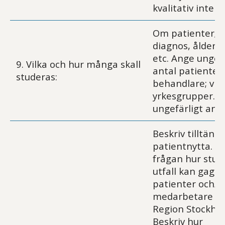
kvalitativ intervj
Om patienter; v
diagnos, ålders
etc. Ange ungefä
9. Vilka och hur många skall
antal patienter
studeras:
behandlare; vilk
yrkesgrupper. 
ungefärligt anta
Beskriv tilltänkt
patientnytta. B
frågan hur stud
utfall kan gagn
patienter och/el
medarbetare i
Region Stockho
Beskriv hur