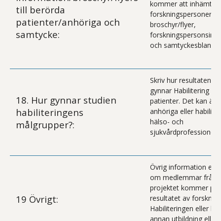
kommer att inhämtas 
till berörda
forskningspersonerna.
patienter/anhöriga och
broschyr/flyer,
samtycke:
forskningspersonsinf
och samtyckesblanket
Skriv hur resultaten av
gynnar Habilitering & 
18. Hur gynnar studien
patienter. Det kan äve
habiliteringens
anhöriga eller habilite
hälso- och
målgrupper?:
sjukvårdprofessioner.
Övrig information exe
om medlemmar från
projektet kommer pre
19 Övrigt:
resultatet av forsknin
Habiliteringen eller b
annan utbildning eller 