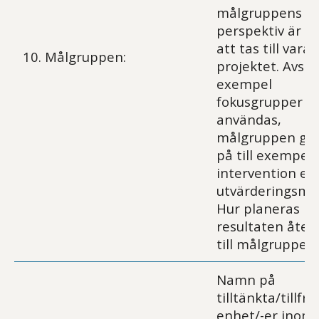
målgruppens
perspektiv är t
att tas till vara i
10. Målgruppen:
projektet. Avses 
exempel
fokusgrupper
användas,
målgruppen ge 
på till exempel
intervention ell
utvärderingsme
Hur planeras
resultaten åter
till målgruppen.
Namn på
tilltänkta/tillfr
enhet/-er inom