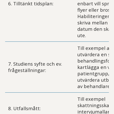
6. Tilltänkt tidsplan:
enbart vill spri
flyer eller bros
Habiliteringen 
skriva mellan vi
datum den ska l
ute.
Till exempel att
utvärdera en sär
behandlingsform
7. Studiens syfte och ev.
kartlägga en vis
frågeställningar:
patientgrupp, a
utvärdera utbil
av behandlare.
Till exempel
skattningsskalo
8. Utfallsmått:
intervjumallar,