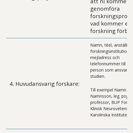
att ni kommer l
genomföra
forskningsproje
vad kommer er
forskning förbä
Namn, titel, anställnin
forskningsinstitution 
mejladress och
telefonnummer till de
person som ansvarar 
studien.
4. Huvudansvarig forskare:
Till exempel Namn
Namnsson, leg. psyko
professor, BUP FoU, In
Klinisk Neurovetenska
Karolinska Institutet