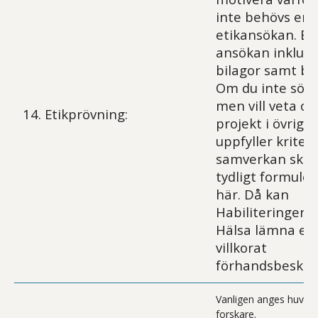
inte behövs en
etikansökan. Bi
ansökan inklusiv
bilagor samt bes
Om du inte sökt
men vill veta om
14. Etikprövning:
projekt i övrigt
uppfyller kriteri
samverkan ska 
tydligt formuler
här. Då kan
Habiliteringen 
Hälsa lämna ett
villkorat
förhandsbesked
Vanligen anges huvud
forskare.