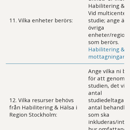
Habilitering & H
Vid multicenter-
11. Vilka enheter berörs:
studie; ange äv
övriga
enheter/region
som berörs.
Habilitering & 
mottagningar
Ange vilka ni b
för att genomfö
studien, det vill
antal
12. Vilka resurser behövs
studiedeltagare
från Habilitering & Hälsa i
antal behandla
Region Stockholm:
som ska
inkluderas/inter
hur omfattande