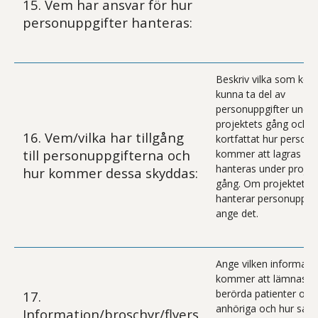
15. Vem har ansvar för hur
personuppgifter hanteras:
Beskriv vilka som ko
kunna ta del av
personuppgifter under
projektets gång och
16. Vem/vilka har tillgång
kortfattat hur personu
till personuppgifterna och
kommer att lagras oc
hanteras under projek
hur kommer dessa skyddas:
gång. Om projektet in
hanterar personuppgif
ange det.
Ange vilken informat
kommer att lämnas til
berörda patienter och
17.
anhöriga och hur sam
Information/broschyr/flyers