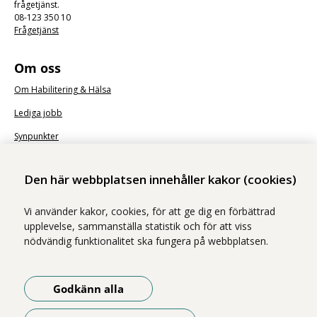
frågetjänst.
08-123 350 10
Frågetjänst
Om oss
Om Habilitering & Hälsa
Lediga jobb
Synpunkter
Nyhetsbrev
Den här webbplatsen innehåller kakor (cookies)
Vi använder kakor, cookies, för att ge dig en förbättrad
upplevelse, sammanställa statistik och för att viss
nödvändig funktionalitet ska fungera på webbplatsen.
Vi ingår i Stockholms läns sjukvårdsområde som erbjuder hälso- och
sjukvård i Region Stockholms regi.
Godkänn alla
Samtliga bilder på webbplatsen är tagna av fotograf Yanan Li om inget
annat namn anges.