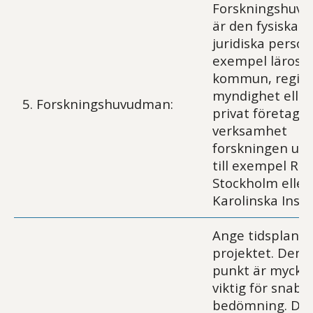
Forskningshuv
är den fysiska el
juridiska person 
exempel lärosät
kommun, region
myndighet eller
5. Forskningshuvudman:
privat företag) i
verksamhet
forskningen utf
till exempel Re
Stockholm eller
Karolinska Insti
Ange tidsplanen
projektet. Denn
punkt är mycke
viktig för snabb
bedömning. Du