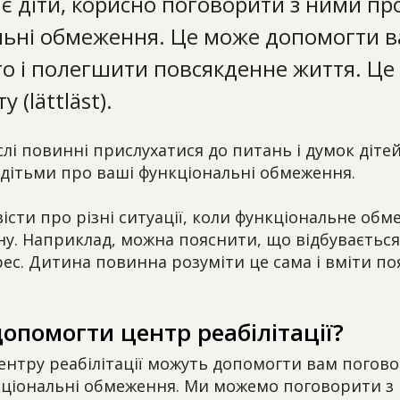
 є діти, корисно поговорити з ними пр
льні обмеження. Це може допомогти в
о і полегшити повсякденне життя. Це
у (lättläst).
слі повинні прислухатися до питань і думок діте
 дітьми про ваші функціональні обмеження.
сти про різні ситуації, коли функціональне об
у. Наприклад, можна пояснити, що відбувається
рес. Дитина повинна розуміти це сама і вміти п
опомогти центр реабілітації?
нтру реабілітації можуть допомогти вам погово
кціональні обмеження. Ми можемо поговорити з