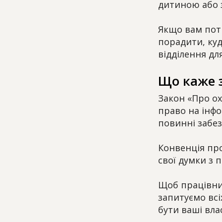
дитиною або з
Якщо вам потр
порадити, куд
відділення для
Що каже 
Закон «Про ох
право на інфо
повинні забез
Конвенція пр
свої думки з 
Щоб працівни
запитуємо всі
бути ваші влас