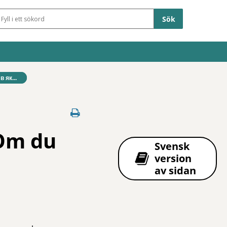
Sökfält
 як...
(Om du
Svensk
version
av sidan