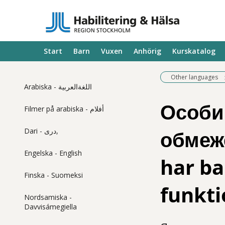
Start
Barn
Vuxen
Anhörig
Kurskatalog
Other languages
Arabiska - اللغةالعربية
Особи
Filmer på arabiska - أفلام
обмеже
Dari - دری,
Engelska - English
har ba
Finska - Suomeksi
funkti
Nordsamiska -
Davvisámegiella