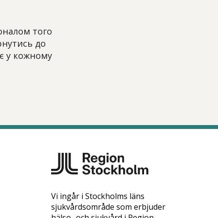
оналом того
рнутись до
є у кожному
Vi ingår i Stockholms läns
sjukvårdsområde som erbjuder
hälso- och sjukvård i Region