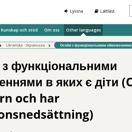
Lyssna
Lättläst
Kunskap och stöd
Om oss
Other languages
Befintlig sida:
Ukrainska - Українська
Особи з функціональними обмеженнями в
 з функціональними
ннями в яких є діти 
rn och har
onsnedsättning)