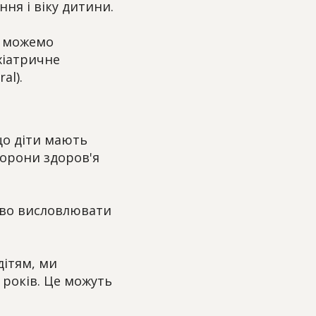
ня і віку дитини.
и можемо
хіатричне
al).
що діти мають
хорони здоров'я
аво висловлювати
ітям, ми
 років. Це можуть