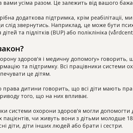
 вами усіма разом. Це залежить від вашого бажан
ібна додаткова підтримка, крім реабілітації, м
и слід звернутись. Наприклад, це може бути пси
 дітей та підлітків (BUP) або поліклініка (vårdcentr
закон?
орону здоров'я і медичну допомогу» говорить, 
рмацію та підтримку. Всі працівники системи о
печувати це дітям.
о права дитини говорить, що всі діти мають пр
приводу того, що на них впливає.
ки системи охорони здоров'я могли допомогти д
х пацієнтів, чи живуть вони з дітьми молодше 18
ні діти, діти інших людей або брати і сестри.