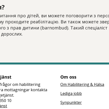
я?
питання про дітей, ви можете поговорити з перс
му проходите реабілітацію. Ви також можете зве
о з прав дитини (barnombud). Такий спеціаліст 
я дорослих.
tt öppna delningsalternativ.
tjänst
Om oss
frågor om habilitering
Om Habilitering & Hälsa
åra mottagningar kontakta
Lediga jobb
getjänst.
350 10
Synpunkter
änst