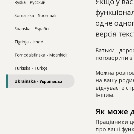
Якщо у вас
Ryska - Pусский
функціона
Somaliska - Soomaali
одне одног
Spanska - Español
версія текст
Tigrinja - ትግርኛ
Батьки і доро
Tornedalsfinska - Meänkieli
поговорити з
Turkiska - Türkçe
Можна розпові
на вашу родин
Ukrainska - Українська
відчуваєте ст
іншим.
Як може д
Працівники це
про ваші фун