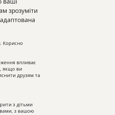
о ваші
ам зрозуміти
 адаптована
й. Корисно
меження впливає
, якщо ви
ояснити друзям та
рити з дітьми
 вами, з вашою