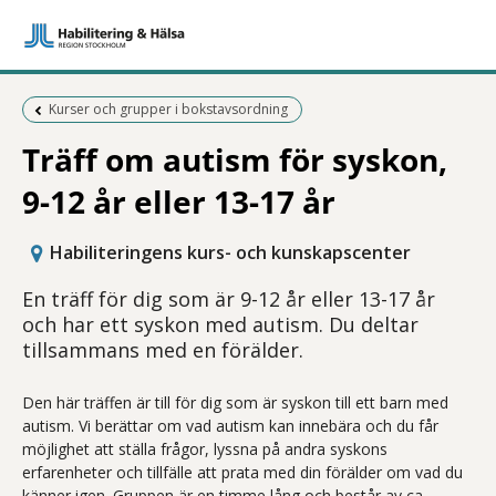
Föregående sida:
Kurser och grupper i bokstavsordning
Träff om autism för syskon,
9-12 år eller 13-17 år
Habiliteringens kurs- och kunskapscenter
En träff för dig som är 9-12 år eller 13-17 år
och har ett syskon med autism. Du deltar
tillsammans med en förälder.
Den här träffen är till för dig som
är
syskon
till ett barn
med
autism
.
Vi berättar om
vad
autism
kan innebära
och du får
möjlighet att ställa frågor
,
lyssna på andra syskons
erfarenheter
och tillfälle att prata med
din förälder om
vad du
känner igen
. Gruppen är en timme lång och består av ca