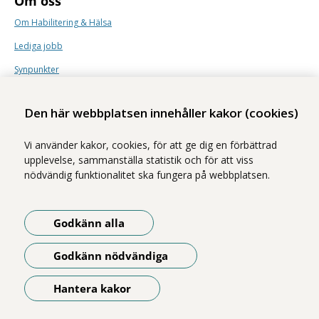
Om oss
Om Habilitering & Hälsa
Lediga jobb
Synpunkter
Nyhetsbrev
Den här webbplatsen innehåller kakor (cookies)
Vi använder kakor, cookies, för att ge dig en förbättrad
upplevelse, sammanställa statistik och för att viss
nödvändig funktionalitet ska fungera på webbplatsen.
Vi ingår i Stockholms läns sjukvårdsområde som erbjuder hälso- och
sjukvård i Region Stockholms regi.
Godkänn alla
Samtliga bilder på webbplatsen är tagna av fotograf Yanan Li om inget
annat namn anges.
Godkänn nödvändiga
Om webbplatsen
Tillgänglighetsredogörelse
Hantera kakor
Öppna meny