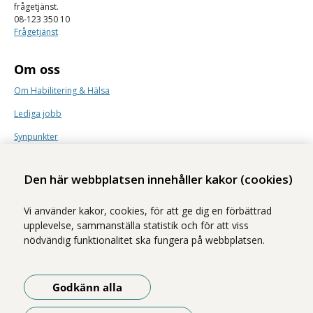
frågetjänst.
08-123 350 10
Frågetjänst
Om oss
Om Habilitering & Hälsa
Lediga jobb
Synpunkter
Nyhetsbrev
Den här webbplatsen innehåller kakor (cookies)
Vi använder kakor, cookies, för att ge dig en förbättrad
upplevelse, sammanställa statistik och för att viss
nödvändig funktionalitet ska fungera på webbplatsen.
Vi ingår i Stockholms läns sjukvårdsområde som erbjuder hälso- och
sjukvård i Region Stockholms regi.
Godkänn alla
Samtliga bilder på webbplatsen är tagna av fotograf Yanan Li om inget
annat namn anges.