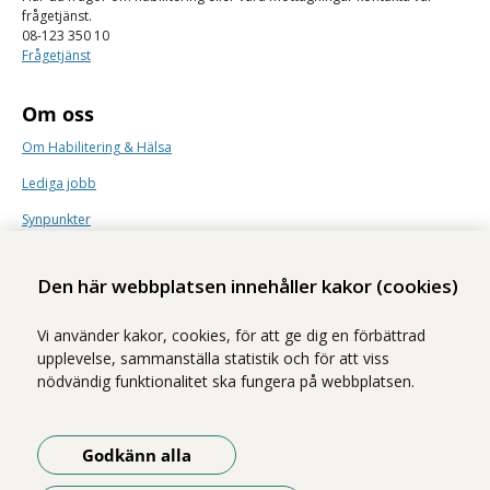
frågetjänst.
08-123 350 10
Frågetjänst
Om oss
Om Habilitering & Hälsa
Lediga jobb
Synpunkter
Nyhetsbrev
Den här webbplatsen innehåller kakor (cookies)
Vi använder kakor, cookies, för att ge dig en förbättrad
upplevelse, sammanställa statistik och för att viss
nödvändig funktionalitet ska fungera på webbplatsen.
Vi ingår i Stockholms läns sjukvårdsområde som erbjuder hälso- och
sjukvård i Region Stockholms regi.
Godkänn alla
Samtliga bilder på webbplatsen är tagna av fotograf Yanan Li om inget
annat namn anges.