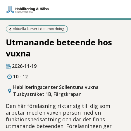
Föregående sida:
Aktuella kurser i datumordning
Utmanande beteende hos
vuxna
2026-11-19
10 - 12
Habiliteringscenter Sollentuna vuxna
Tusbystråket 1B, Färgskrapan
Den här föreläsning riktar sig till dig som
arbetar med en vuxen person med en
funktionsnedsättning och där det finns
utmanande beteenden. Föreläsningen ger