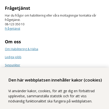
Frågetjänst
Har du frågor om habilitering eller våra mottagningar kontakta vår
frågetjänst.
08-123 350 10
Frågetjänst
Om oss
Om Habilitering & Hälsa
Lediga jobb
Synpunkter
Nyhetsbrev
Den här webbplatsen innehåller kakor (cookies)
Vi använder kakor, cookies, för att ge dig en förbättrad
upplevelse, sammanställa statistik och för att viss
nödvändig funktionalitet ska fungera på webbplatsen.
Vi ingår i Stockholms läns sjukvårdsområde som erbjuder hälso- och