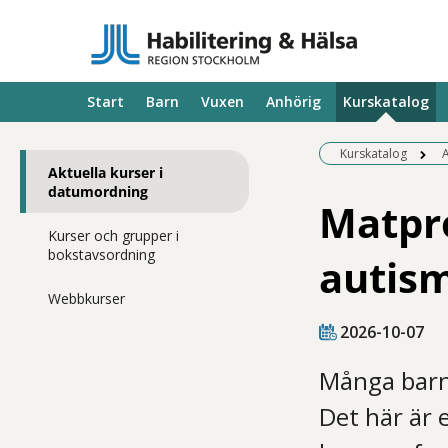
Start
Barn
Vuxen
Anhörig
Kurskatalog
Kurskatalog
A
Aktuella kurser i
datumordning
Matpr
Kurser och grupper i
bokstavsordning
autis
Webbkurser
2026-10-07
Många barn 
Det här är 