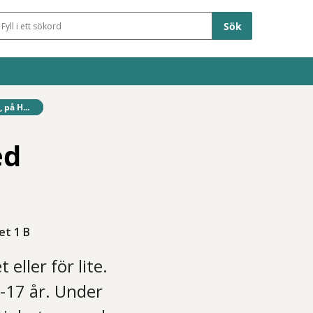
Sökfält
på H...
ed
et 1 B
eller för lite.
7-17 år. Under