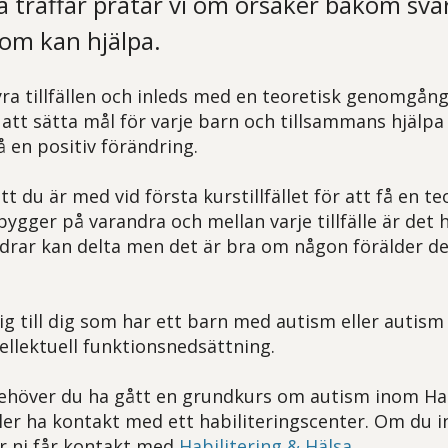
a träffar pratar vi om orsaker bakom sv
som kan hjälpa.
yra tillfällen och inleds med en teoretisk genomgång
att sätta mål för varje barn och tillsammans hjälpa t
 en positiv förändring.
att du är med vid första kurstillfället för att få en t
 bygger på varandra och mellan varje tillfälle är det
äldrar kan delta men det är bra om någon förälder de
sig till dig som har ett barn med autism eller autis
ellektuell funktionsnedsättning.
behöver du ha gått en grundkurs om autism inom Hab
ller ha kontakt med ett habiliteringscenter. Om du i
r ni får kontakt med
Habilitering & Hälsa.