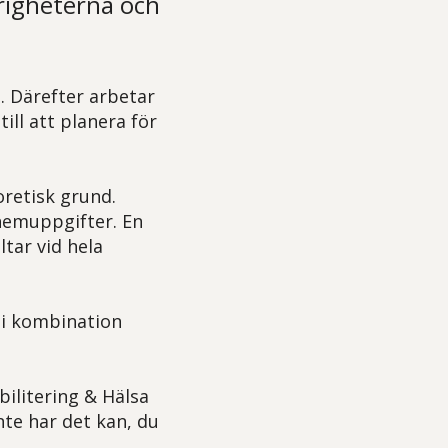
årigheterna och
. Därefter arbetar
ill att planera för
eoretisk grund.
 hemuppgifter. En
ltar vid hela
m i kombination
ilitering & Hälsa
nte har det kan, du