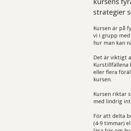
kursens fyr
strategier 
Kursen är på f
vi i grupp med 
hur man kan nå
Det är viktigt 
Kurstillfällena
eller flera för
kursen.
Kursen riktar 
med lindrig int
För att delta 
(4-9 timmar) e
läsa här om hu