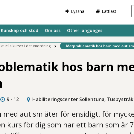
Lyssna
Lättläst
Kunskap och stöd
Om oss
Other languages
Befintlig sida:
ktuella kurser i datumordning
Matproblematik hos barn med autism, 
oblematik hos barn m
m
9 - 12
Habiliteringscenter Sollentuna, Tusbystråk
med autism äter för ensidigt, för mycket 
en kurs för dig som har ett barn som är 