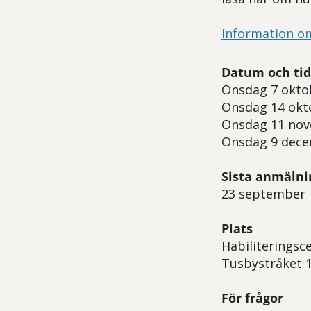
Information o
Datum och tid
Onsdag 7 oktob
Onsdag 14 okto
Onsdag 11 nov
Onsdag 9 decem
Sista anmälni
23 september
Plats
Habiliteringsc
Tusbystråket 1
För frågor