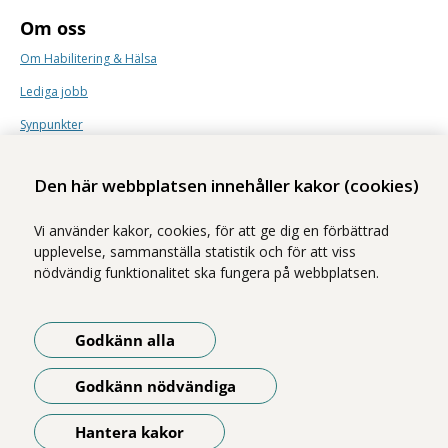
Om oss
Om Habilitering & Hälsa
Lediga jobb
Synpunkter
Nyhetsbrev
Den här webbplatsen innehåller kakor (cookies)
Vi använder kakor, cookies, för att ge dig en förbättrad
upplevelse, sammanställa statistik och för att viss
nödvändig funktionalitet ska fungera på webbplatsen.
Vi ingår i Stockholms läns sjukvårdsområde som erbjuder hälso- och
sjukvård i Region Stockholms regi.
Godkänn alla
Samtliga bilder på webbplatsen är tagna av fotograf Yanan Li om inget
annat namn anges.
Godkänn nödvändiga
Om webbplatsen
Tillgänglighetsredogörelse
Hantera kakor