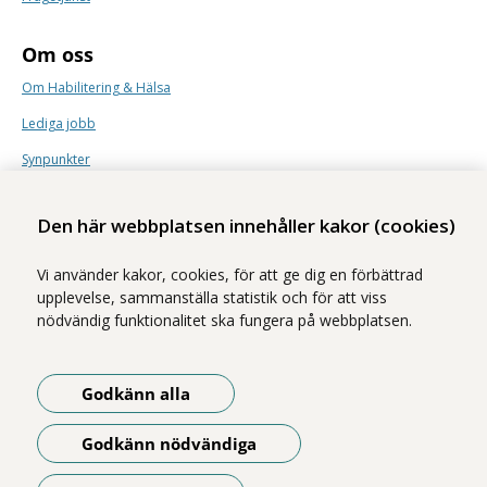
Om oss
Om Habilitering & Hälsa
Lediga jobb
Synpunkter
Nyhetsbrev
Den här webbplatsen innehåller kakor (cookies)
Vi använder kakor, cookies, för att ge dig en förbättrad
upplevelse, sammanställa statistik och för att viss
nödvändig funktionalitet ska fungera på webbplatsen.
Vi ingår i Stockholms läns sjukvårdsområde som erbjuder hälso- och
sjukvård i Region Stockholms regi.
Godkänn alla
Samtliga bilder på webbplatsen är tagna av fotograf Yanan Li om inget
annat namn anges.
Godkänn nödvändiga
Om webbplatsen