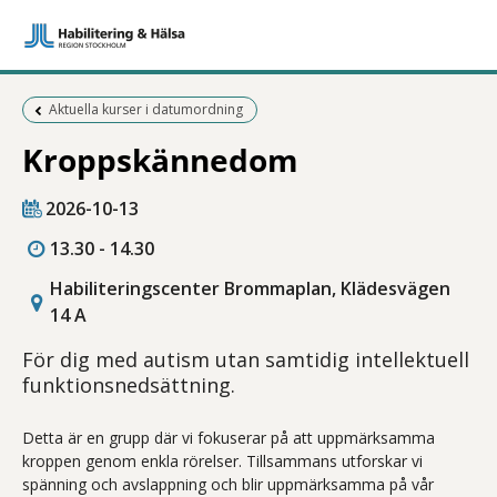
Föregående sida:
Aktuella kurser i datumordning
Kroppskännedom
2026-10-13
13.30 - 14.30
Habiliteringscenter Brommaplan, Klädesvägen
14 A
För dig med autism utan samtidig intellektuell
funktionsnedsättning.
Detta är en grupp där vi fokuserar på att uppmärksamma
kroppen genom enkla rörelser. Tillsammans utforskar vi
spänning och avslappning och blir uppmärksamma på vår