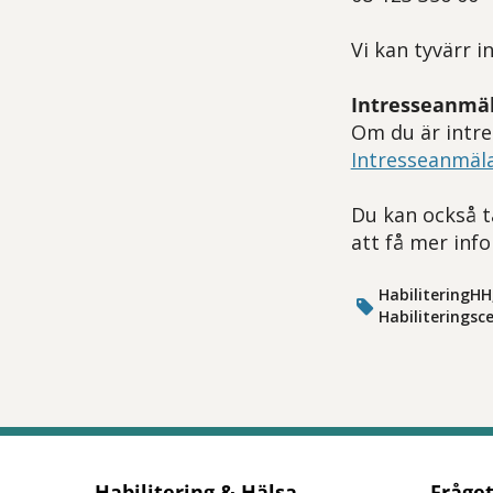
Vi kan tyvärr i
Intresseanmä
Om du är intres
Intresseanmäl
Du kan också t
att få mer inf
HabiliteringHH
Habiliteringsc
Habilitering & Hälsa
Fråge