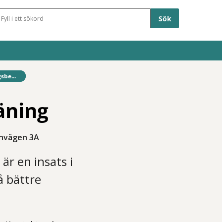
Sökfält
sbe...
äning
envägen 3A
är en insats i
å bättre