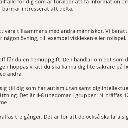
tillfälle för dig som är förälder att få information 
 barn är intresserat att delta.
tt vara tillsammans med andra människor. Vi berätt
r någon övning, till exempel viskleken eller rollspel. 
räff får du en hemuppgift. Den handlar om det som du
gen hoppas vi att du ska känna dig lite säkrare på h
ed andra.
sig till dig som har autism utan samtidig intellektue
ttning. Det är 4-8 ungdomar i gruppen. Ni träffas 1
mme.
träffas tre gånger. Det är för att de också ska lära s