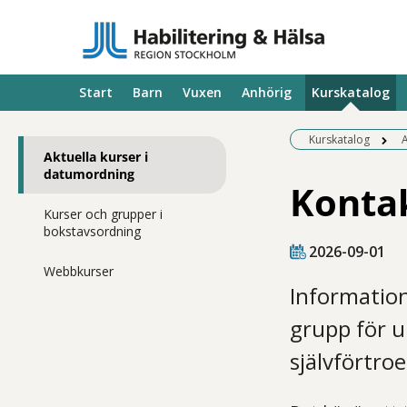
Start
Barn
Vuxen
Anhörig
Kurskatalog
Kurskatalog
A
Aktuella kurser i
datumordning
Kontak
Kurser och grupper i
bokstavsordning
2026-09-01
Webbkurser
Information
grupp för u
självförtro