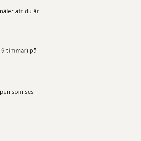
mäler att du är
4-9 timmar) på
uppen som ses