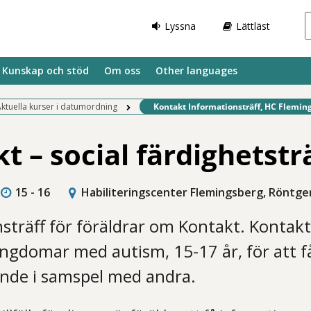
Lyssna
Lättläst
Kunskap och stöd
Om oss
Other languages
Befintlig sida:
ktuella kurser i datumordning
Kontakt Informationsträff, HC Fleming
t – social färdighetstr
15 - 16
Habiliteringscenter Flemingsberg, Röntg
sträff för föräldrar om Kontakt. Kontakt 
ngdomar med autism, 15-17 år, för att f
ende i samspel med andra.