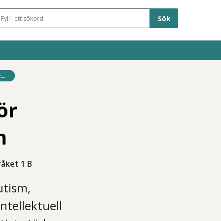
Sökfält
..
ör
m
råket 1 B
utism,
ntellektuell