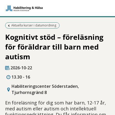
Föregående sida:
Aktuella kurser i datumordning
Kognitivt stöd – föreläsning
för föräldrar till barn med
autism
2026-10-22
13.30 - 16
Habiliteringscenter Söderstaden,
Tjurhornsgränd 8
En föreläsning för dig som har barn, 12-17 år,
med autism eller autism och intellektuell
funktionsnedsättning. Du får information om