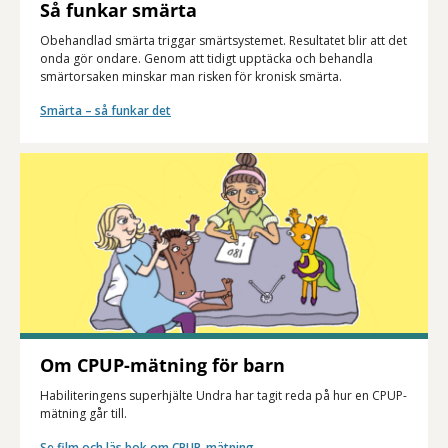
Så funkar smärta
Obehandlad smärta triggar smärtsystemet. Resultatet blir att det
onda gör ondare. Genom att tidigt upptäcka och behandla
smärtorsaken minskar man risken för kronisk smärta.
Smärta – så funkar det
Om CPUP-mätning för barn
Habiliteringens superhjälte Undra har tagit reda på hur en CPUP-
mätning går till.
Se film och läs bok om CPUP-mätning