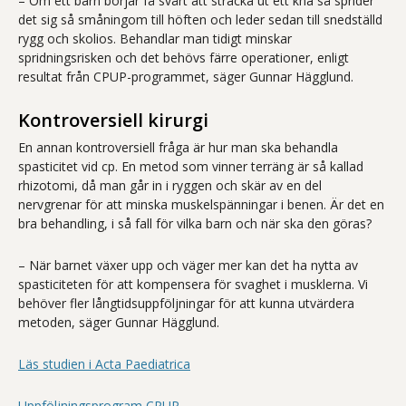
– Om ett barn börjar få svårt att sträcka ut ett knä så sprider
det sig så småningom till höften och leder sedan till snedställd
rygg och skolios. Behandlar man tidigt minskar
spridningsrisken och det behövs färre operationer, enligt
resultat från CPUP-programmet, säger Gunnar Hägglund.
Kontroversiell kirurgi
En annan kontroversiell fråga är hur man ska behandla
spasticitet vid cp. En metod som vinner terräng är så kallad
rhizotomi, då man går in i ryggen och skär av en del
nervgrenar för att minska muskelspänningar i benen. Är det en
bra behandling, i så fall för vilka barn och när ska den göras?
– När barnet växer upp och väger mer kan det ha nytta av
spasticiteten för att kompensera för svaghet i musklerna. Vi
behöver fler långtidsuppföljningar för att kunna utvärdera
metoden, säger Gunnar Hägglund.
Läs studien i Acta Paediatrica
Uppföljningsprogram CPUP