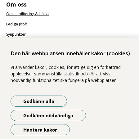
Om oss
Om Habilitering & Hälsa
Lediga jobb
Synpunkter
Nyhetsbrev
Den här webbplatsen innehåller kakor (cookies)
Vi använder kakor, cookies, för att ge dig en förbättrad
upplevelse, sammanställa statistik och för att viss
nödvändig funktionalitet ska fungera på webbplatsen.
Vi ingår i Stockholms läns sjukvårdsområde som erbjuder hälso- och
sjukvård i Region Stockholms regi.
Godkänn alla
Samtliga bilder på webbplatsen är tagna av fotograf Yanan Li om inget
annat namn anges.
Godkänn nödvändiga
Om webbplatsen
Tillgänglighetsredogörelse
Hantera kakor
Öppna meny