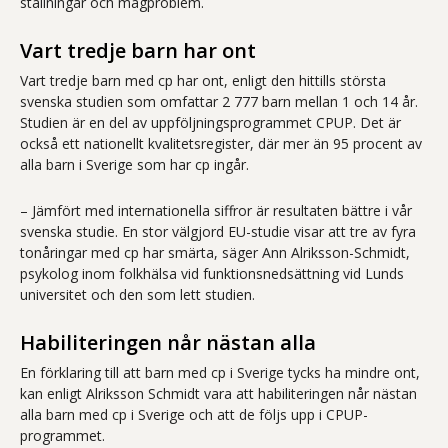
ställningar och magproblem.
Vart tredje barn har ont
Vart tredje barn med cp har ont, enligt den hittills största
svenska studien som omfattar 2 777 barn mellan 1 och 14 år.
Studien är en del av uppföljningsprogrammet CPUP. Det är
också ett nationellt kvalitetsregister, där mer än 95 procent av
alla barn i Sverige som har cp ingår.
– Jämfört med internationella siffror är resultaten bättre i vår
svenska studie. En stor välgjord EU-studie visar att tre av fyra
tonåringar med cp har smärta, säger Ann Alriksson-Schmidt,
psykolog inom folkhälsa vid funktionsnedsättning vid Lunds
universitet och den som lett studien.
Habiliteringen når nästan alla
En förklaring till att barn med cp i Sverige tycks ha mindre ont,
kan enligt Alriksson Schmidt vara att habiliteringen når nästan
alla barn med cp i Sverige och att de följs upp i CPUP-
programmet.