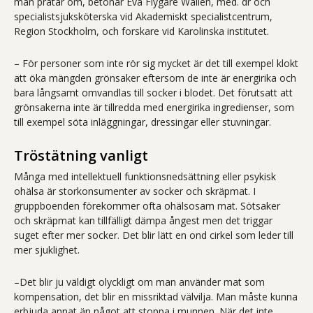
man pratar om, betonar Eva Flygare Wallén, med. dr och
specialistsjuksköterska vid Akademiskt specialistcentrum,
Region Stockholm, och forskare vid Karolinska institutet.
– För personer som inte rör sig mycket är det till exempel klokt
att öka mängden grönsaker eftersom de inte är energirika och
bara långsamt omvandlas till socker i blodet. Det förutsatt att
grönsakerna inte är tillredda med energirika ingredienser, som
till exempel söta inläggningar, dressingar eller stuvningar.
Tröstätning vanligt
Många med intellektuell funktionsnedsättning eller psykisk
ohälsa är storkonsumenter av socker och skräpmat. I
gruppboenden förekommer ofta ohälsosam mat. Sötsaker
och skräpmat kan tillfälligt dämpa ångest men det triggar
suget efter mer socker. Det blir lätt en ond cirkel som leder till
mer sjuklighet.
–Det blir ju väldigt olyckligt om man använder mat som
kompensation, det blir en missriktad välvilja. Man måste kunna
erbjuda annat än något att stoppa i munnen. När det inte