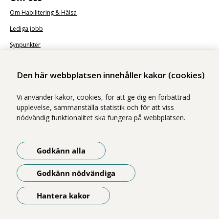
Om Habilitering & Hälsa
Lediga jobb
Synpunkter
Nyhetsbrev
Den här webbplatsen innehåller kakor (cookies)
Vi använder kakor, cookies, för att ge dig en förbättrad
upplevelse, sammanställa statistik och för att viss
nödvändig funktionalitet ska fungera på webbplatsen.
Vi ingår i Stockholms läns sjukvårdsområde som erbjuder hälso- och
sjukvård i Region Stockholms regi.
Godkänn alla
Samtliga bilder på webbplatsen är tagna av fotograf Yanan Li om inget
annat namn anges.
Godkänn nödvändiga
Om webbplatsen
Tillgänglighetsredogörelse
Hantera kakor
Öppna meny