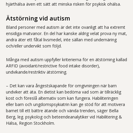
hjärthälsa även ett sätt att minska risken för psykisk ohälsa.
Ätstörning vid autism
Bland personer med autism är det inte ovanligt att ha extremt
ensidiga matvanor. En del har kanske aldrig velat prova ny mat,
andra äter ett fåtal livsmedel, inte sällan med undernäring
och/eller undervikt som följd.
Många med autism uppfyller kriterierna för en ätstörning kallad
ARFID (avoidant/restrictive food intake disorder),
undvikande/restriktiv ätstörning.
– Det kan vara ångestskapande för omgivningen när barn
undviker att äta. En dietist kan bedöma vad som är tillräcklig
kost och föreslå alternativ som kan fungera. Habiliteringen
eller barn­ och ungdomspsykiatrin kan ge stöd för att motivera
barnet till ett bättre ätande och vända trenden, säger Bella
Berg, leg. psykolog och beteendeanalytiker vid Habilitering &
Hälsa, Region Stockholm.