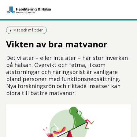
Föregående sida:
Mat och måltider
Vikten av bra matvanor
Det vi äter – eller inte äter – har stor inverkan
på hälsan. Övervikt och fetma, liksom
ätstörningar och näringsbrist är vanligare
bland personer med funktionsnedsättning.
Nya forskningsrön och riktade insatser kan
bidra till bättre matvanor.