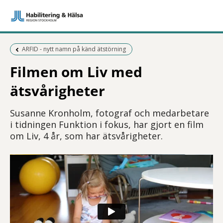
Föregående sida:
ARFID - nytt namn på känd ätstörning
Filmen om Liv med
ätsvårigheter
Susanne Kronholm, fotograf och medarbetare
i tidningen Funktion i fokus, har gjort en film
om Liv, 4 år, som har ätsvårigheter.
Film på svenska om flickan Liv som har autism och ätstörning. Hon är fyra år och mycket sel
Starta video