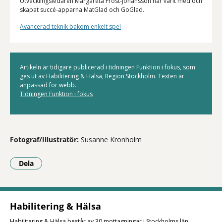
Utvecklingsledaren Margareta Frost-Johansson har varit med och
skapat succé-apparna MatGlad och GoGlad.
Avancerad teknik bakom enkelt spel
Artikeln är tidigare publicerad i tidningen Funktion i fokus, som
ges ut av Habilitering & Hälsa, Region Stockholm. Texten är
anpassad för webb.
Tidningen Funktion i fokus
Fotograf/Illustratör:
Susanne Kronholm
Dela
- Klicka för att öppna delningsalternativ.
Habilitering & Hälsa
Habilitering & Hälsa består av 30 mottagningar i Stockholms län.