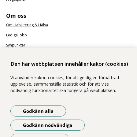
Om oss
Om Habilitering & Hälsa
Lediga jobb
Synpunkter
Nyhetsbrev
Den här webbplatsen innehåller kakor (cookies)
Vi använder kakor, cookies, för att ge dig en förbättrad
upplevelse, sammanställa statistik och för att viss
nödvändig funktionalitet ska fungera på webbplatsen.
Vi ingår i Stockholms läns sjukvårdsområde som erbjuder hälso- och
sjukvård i Region Stockholms regi.
Godkänn alla
Samtliga bilder på webbplatsen är tagna av fotograf Yanan Li om inget
annat namn anges.
Godkänn nödvändiga
Om webbplatsen