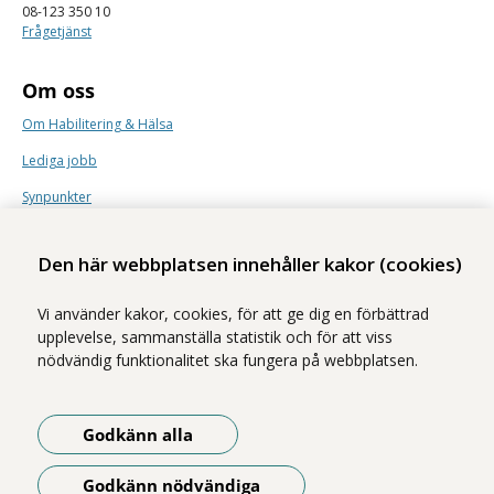
08-123 350 10
Frågetjänst
Om oss
Om Habilitering & Hälsa
Lediga jobb
Synpunkter
Nyhetsbrev
Den här webbplatsen innehåller kakor (cookies)
Vi använder kakor, cookies, för att ge dig en förbättrad
upplevelse, sammanställa statistik och för att viss
nödvändig funktionalitet ska fungera på webbplatsen.
Vi ingår i Stockholms läns sjukvårdsområde som erbjuder hälso- och
sjukvård i Region Stockholms regi.
Godkänn alla
Samtliga bilder på webbplatsen är tagna av fotograf Yanan Li om inget
annat namn anges.
Godkänn nödvändiga
Om webbplatsen