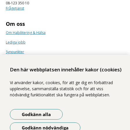
08-123 350 10
Frågetjänst
Om oss
Om Habilitering & Hälsa
Lediga jobb
Synpunkter
Nyhetsbrev
Den här webbplatsen innehåller kakor (cookies)
Vi använder kakor, cookies, för att ge dig en förbättrad
upplevelse, sammanställa statistik och för att viss
nödvändig funktionalitet ska fungera på webbplatsen.
Vi ingår i Stockholms läns sjukvårdsområde som erbjuder hälso- och
sjukvård i Region Stockholms regi.
Godkänn alla
Samtliga bilder på webbplatsen är tagna av fotograf Yanan Li om inget
annat namn anges.
Godkänn nödvändiga
Om webbplatsen