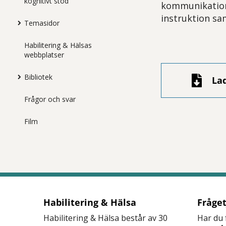
kognitivt stöd
kommunikation 
instruktion sa
Temasidor
Habilitering & Hälsas
webbplatser
Bibliotek
La
Frågor och svar
Film
Habilitering & Hälsa
Fråge
Habilitering & Hälsa består av 30
Har du 