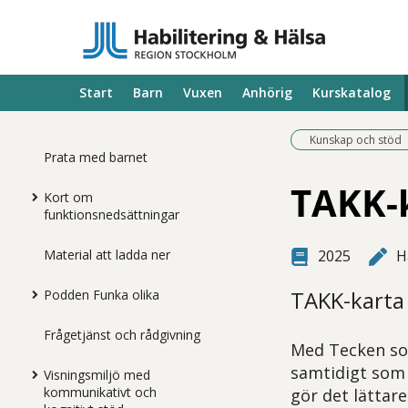
Start
Barn
Vuxen
Anhörig
Kurskatalog
Kunskap och stöd
Prata med barnet
TAKK-k
Kort om
funktionsnedsättningar
Material att ladda ner
2025
H
TAKK-karta 
Podden Funka olika
Frågetjänst och rådgivning
Med Tecken so
samtidigt som d
Visningsmiljö med
kommunikativt och
gör det lättar