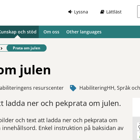
Lyssna
Lättläst
Kunskap och stöd
Om oss
Other languages
Befintlig sida:
Prata om julen
om julen
abiliteringens resurscenter
HabiliteringHH, Språk och
tt ladda ner och pekprata om julen.
ilder och text att ladda ner och pekprata om
a innehållsord. Enkel instruktion på baksidan av