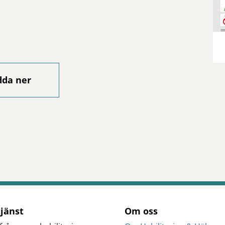
dda ner
tjänst
Om oss