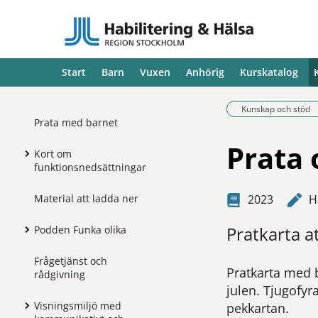
Start
Barn
Vuxen
Anhörig
Kurskatalog
Kunskap och stöd
Prata med barnet
Prata 
Kort om
funktionsnedsättningar
Material att ladda ner
2023
H
Pratkarta a
Podden Funka olika
Frågetjänst och
Pratkarta med b
rådgivning
julen. Tjugofyr
Visningsmiljö med
pekkartan.