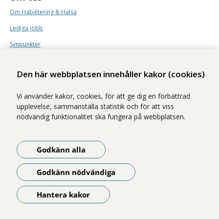
Om Habilitering & Hälsa
Lediga jobb
Synpunkter
Nyhetsbrev
Den här webbplatsen innehåller kakor (cookies)
Vi använder kakor, cookies, för att ge dig en förbättrad
upplevelse, sammanställa statistik och för att viss
nödvändig funktionalitet ska fungera på webbplatsen.
Vi ingår i Stockholms läns sjukvårdsområde som erbjuder hälso- och
sjukvård i Region Stockholms regi.
Godkänn alla
Samtliga bilder på webbplatsen är tagna av fotograf Yanan Li om inget
annat namn anges.
Godkänn nödvändiga
Om webbplatsen
Tillgänglighetsredogörelse
Hantera kakor
Öppna meny